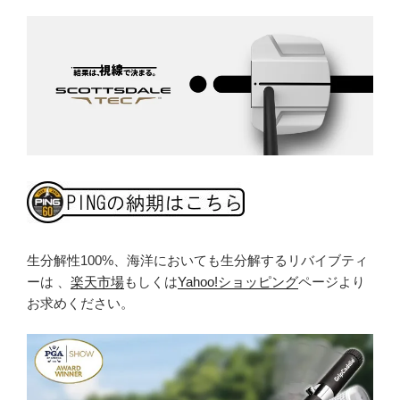
生分解性100%、海洋においても生分解するリバイブティ
ーは 、
楽天市場
もしくは
Yahoo!ショッピング
ページより
お求めください。