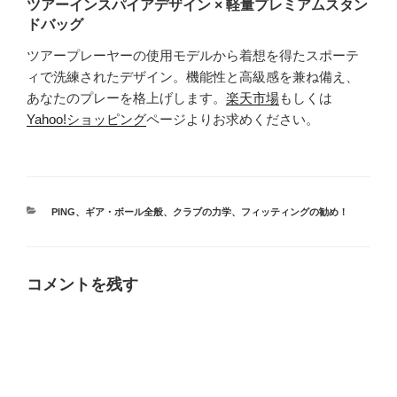
ツアーインスパイアデザイン × 軽量プレミアムスタン
ドバッグ
ツアープレーヤーの使用モデルから着想を得たスポーテ
ィで洗練されたデザイン。機能性と高級感を兼ね備え、
あなたのプレーを格上げします。
楽天市場
もしくは
Yahoo!ショッピング
ページよりお求めください。
カ
PING
、
ギア・ボール全般
、
クラブの力学
、
フィッティングの勧め！
テ
ゴ
リ
ー
コメントを残す