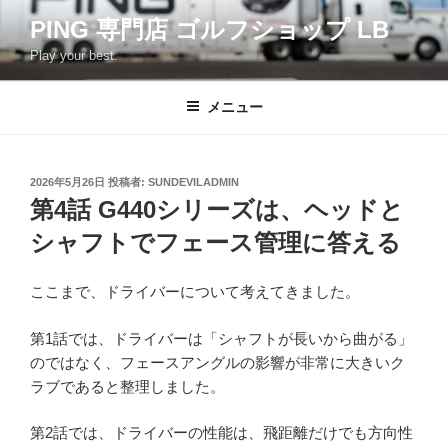
コ
PING 専門店 ゴルフショップ LB
ン
Play your best.
テ
ン
ツ
メニュー
へ
ス
キ
投
2026年5月26日
投稿者:
SUNDEVILADMIN
稿
ッ
第4話 G440シリーズは、ヘッドと
日:
プ
シャフトでフェース管理に答える
ここまで、ドライバーについて考えてきました。
第1話では、ドライバーは「シャフトが長いから曲がる」
のではなく、フェースアングルの影響が非常に大きいク
ラブであると整理しました。
第2話では、ドライバーの性能は、飛距離だけでも方向性