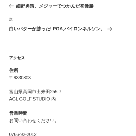
稿
の
細野勇策、メジャーでつかんだ初優勝
ナ
投
ビ
稿
次
次
ゲ
の
白いパターが勝った! PGA,バイロンネルソン。
投
ー
稿
シ
ョ
アクセス
ン
住所
〒9330803
富山県高岡市出来田255-7
AGL GOLF STUDIO 内
営業時間
お問い合わせください。
0766-92-2012