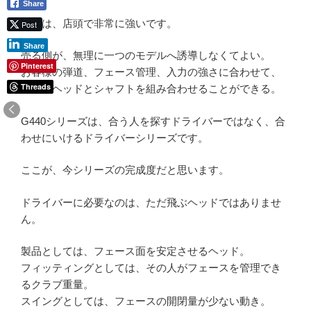
Share
これは、店頭で非常に強いです。
Post
Share
売る側が、無理に一つのモデルへ誘導しなくてよい。
Pinterest
お客様の弾道、フェース管理、入力の強さに合わせて、
Threads
自然にヘッドとシャフトを組み合わせることができる。
G440シリーズは、合う人を探すドライバーではなく、合
わせにいけるドライバーシリーズです。
ここが、今シリーズの完成度だと思います。
ドライバーに必要なのは、ただ飛ぶヘッドではありませ
ん。
製品としては、フェース面を安定させるヘッド。
フィッティングとしては、その人がフェースを管理でき
るクラブ重量。
スイングとしては、フェースの開閉量が少ない動き。