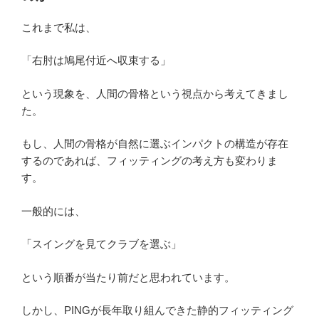
に
つ
これまで私は、
い
て”
「右肘は鳩尾付近へ収束する」
の
という現象を、人間の骨格という視点から考えてきまし
た。
もし、人間の骨格が自然に選ぶインパクトの構造が存在
するのであれば、フィッティングの考え方も変わりま
す。
一般的には、
「スイングを見てクラブを選ぶ」
という順番が当たり前だと思われています。
しかし、PINGが長年取り組んできた静的フィッティング