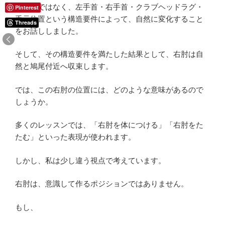
れた形ではなく、左手首・右手首・クラブヘッドラグ・
Pinterest
手元位置という構造要件によって、自然に変化すること
Threads
をお話ししました。
そして、その構造要件を満たした結果として、右肘は自
然と鳩尾付近へ収束します。
では、この右肘の位置には、どのような意味があるので
しょうか。
多くのレッスンでは、「右肘を体につける」「右肘をた
たむ」といった表現が使われます。
しかし、私は少し違う視点で考えています。
右肘は、意識して作るポジションではありません。
もし、