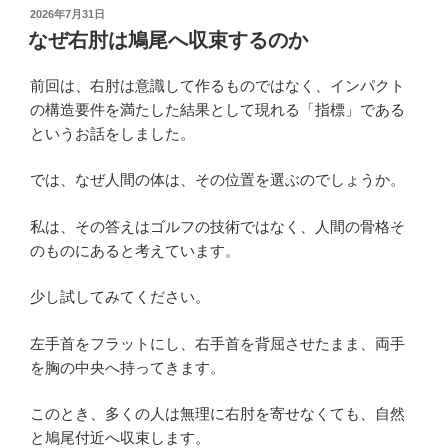
投
2026年7月31日
稿
なぜ右肘は鳩尾へ収束するのか
日:
前回は、右肘は意識して作るものではなく、インパクト
の構造要件を満たした結果として現れる「指標」である
というお話をしました。
では、なぜ人間の体は、その位置を選ぶのでしょうか。
私は、その答えはゴルフの技術ではなく、人間の骨格そ
のものにあると考えています。
少し試してみてください。
左手首をフラットにし、右手首を背屈させたまま、両手
を胸の中央へ持ってきます。
このとき、多くの人は無理に右肘を寄せなくても、自然
と鳩尾付近へ収束します。