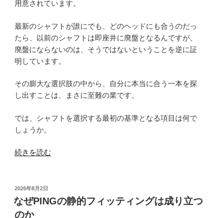
用意されています。
最新のシャフトが誰にでも、どのヘッドにも合うのだっ
たら、以前のシャフトは即座井に廃盤となるんですが、
廃盤にならないのは、そうではないということを逆に証
明しています。
その膨大な選択肢の中から、自分に本当に合う一本を探
し出すことは、まさに至難の業です。
では、シャフトを選択する最初の基準となる項目は何で
しょうか。
“シ
続きを読む
ャ
フ
ト
投
2026年8月2日
稿
選
なぜPINGの静的フィッティングは成り立つ
日:
び
のか