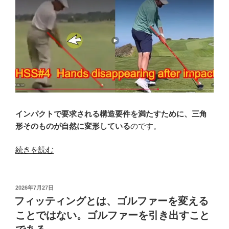
インパクトで要求される構造要件を満たすために、三角
形そのものが自然に変形している
のです。
“パ
続きを読む
ワ
ー
パ
投
2026年7月27日
稿
ッ
フィッティングとは、ゴルファーを変える
日:
ケ
ことではない。ゴルファーを引き出すこと
ー