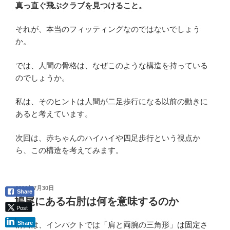
真っ直ぐ飛ぶクラブを見つけること。
それが、本当のフィッティングなのではないでしょう
か。
では、人間の骨格は、なぜこのような構造を持っている
のでしょうか。
私は、そのヒントは人間が二足歩行になる以前の動きに
あると考えています。
次回は、赤ちゃんのハイハイや四足歩行という視点か
ら、この構造を考えてみます。
投
2026年7月30日
Share
稿
鳩尾にある右肘は何を意味するのか
日:
Post
Share
前回は、インパクトでは「肩と両腕の三角形」は固定さ