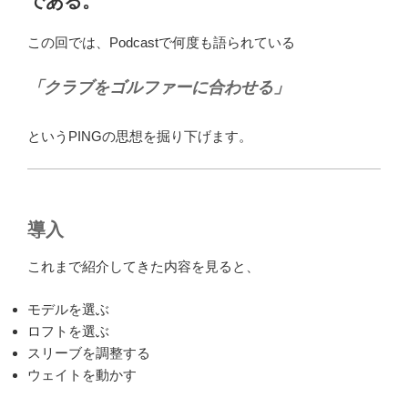
である。
ジ
は
この回では、Podcastで何度も語られている
変
化
「クラブをゴルファーに合わせる」
す
る
というPINGの思想を掘り下げます。
三
角
形
で
導入
あ
る？”
これまで紹介してきた内容を見ると、
の
モデルを選ぶ
ロフトを選ぶ
スリーブを調整する
ウェイトを動かす