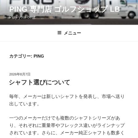
コ
PING 専門店 ゴルフショップ LB
ン
Play your best.
テ
ン
ツ
メニュー
へ
ス
キ
カテゴリー:
PING
ッ
プ
投
2026年8月7日
稿
シャフト選びについて
日:
毎年、メーカーは新しいシャフトを発表し、市場へ送り
出しています。
一つのメーカーだけでも複数のシャフトシリーズがあ
り、それぞれに重量帯やフレックス違いがラインナップ
されています。さらに、メーカー純正シャフトも数多く