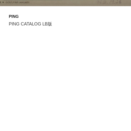
PING
PING CATALOG LB版
GRIP
ARCCOS
歴史
PINGにおけるクラブフィッティングの歴史は古く、1960
年代にPGAツアー内でプロゴルファー個人の体型・身長
やスイングに応じてクラブを調整するといった、クラブ
フィッティングをその草分けとして開始しました。時の
経過を経てPINGのクラブフィッティング・プロセスは改
良を重ねていますが、クラブフィッティングの利点は変
わらないままです。