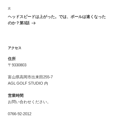
ナ
投
ビ
稿
次
次
ゲ
の
ヘッドスピードは上がった。では、ボールは速くなった
投
ー
のか？第3話
稿
シ
ョ
ン
アクセス
住所
〒9330803
富山県高岡市出来田255-7
AGL GOLF STUDIO 内
営業時間
お問い合わせください。
0766-92-2012