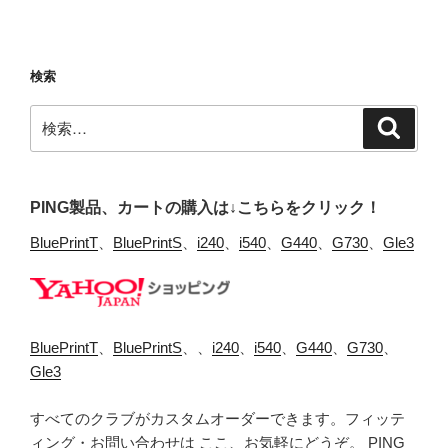
検索
検
検
索
索:
PING製品、カートの購入は↓こちらをクリック！
BluePrintT
、
BluePrintS
、
i240
、
i540
、
G440
、
G730
、
Gle3
BluePrintT
、
BluePrintS
、、
i240
、
i540
、
G440
、
G730
、
Gle3
すべてのクラブがカスタムオーダーできます。フィッテ
ィング・お問い合わせは
ここ、
お気軽にどうぞ。 PING