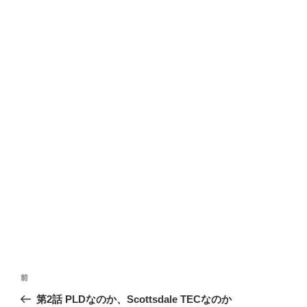
投
前
前
稿
の
第2話 PLDなのか、Scottsdale TECなのか