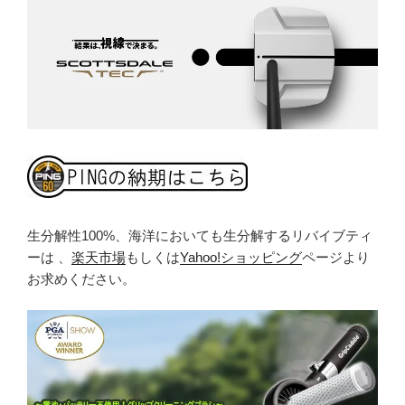
生分解性100%、海洋においても生分解するリバイブティ
ーは 、
楽天市場
もしくは
Yahoo!ショッピング
ページより
お求めください。