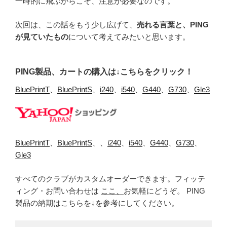
一時的に飛ぶからこそ、注意が必要なのです。
次回は、この話をもう少し広げて、
売れる言葉と、PING
が見ていたもの
について考えてみたいと思います。
PING製品、カートの購入は↓こちらをクリック！
BluePrintT
、
BluePrintS
、
i240
、
i540
、
G440
、
G730
、
Gle3
BluePrintT
、
BluePrintS
、、
i240
、
i540
、
G440
、
G730
、
Gle3
すべてのクラブがカスタムオーダーできます。フィッテ
ィング・お問い合わせは
ここ、
お気軽にどうぞ。 PING
製品の納期はこちらを↓を参考にしてください。