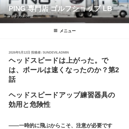
コ
PING 専門店 ゴルフショップ LB
ン
Play your best.
テ
ン
ツ
メニュー
へ
ス
キ
投
2026年5月12日
投稿者:
SUNDEVILADMIN
稿
ッ
ヘッドスピードは上がった。で
日:
プ
は、ボールは速くなったのか？第2
話
ヘッドスピードアップ練習器具の
効用と危険性
――一時的に飛ぶからこそ、注意が必要です