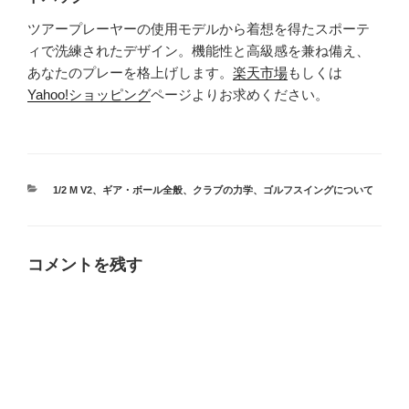
ツアープレーヤーの使用モデルから着想を得たスポーテ
ィで洗練されたデザイン。機能性と高級感を兼ね備え、
あなたのプレーを格上げします。
楽天市場
もしくは
Yahoo!ショッピング
ページよりお求めください。
カ
1/2 M V2
、
ギア・ボール全般
、
クラブの力学
、
ゴルフスイングについて
テ
ゴ
リ
ー
コメントを残す