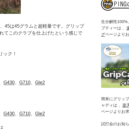
生分解性100
ム、45は45グラムと超軽量です。グリップ
ブティーは 、
入れてこのクラブを仕上げたという感じで
グ
ページより
クリック！
、
G430
、
G710
、
Gle2
簡単にグリッ
ャディは 、
楽
ページよりお
、
G430
、
G710
、
Gle2
試打会のお知
は