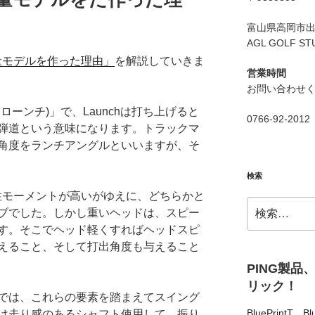
富山県高岡市出来
AGL GOLF ST
軽量モデルを作った理由」
を解説していきま
営業時間
お問い合わせ
(ハイローンチ)」で、Launchは打ち上げると
0766-92-2012
弾道という意味になります。トラックマ
角度をランチアングルといいますが、そ
検索
慣性モーメントが高いがゆえに、どちらかと
検
ブでした。しかし重いヘッドは、スピー
索:
す。そこでヘッド軽くすればヘッドスピ
えること、そして打出角度も与えること
PING製品
リック！
では、これらの要素を踏まえてスイング
BluePrintT
、
Bl
け走り感のあるシャフト使用して、振り