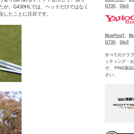
G730
、
Gle3
が、G430HLでは、ヘッドだけではなく
化したことに注目です。
BluePrintT
、
Bl
G730
、
Gle3
すべてのクラ
ッティング・
ぞ。 PING
さい。