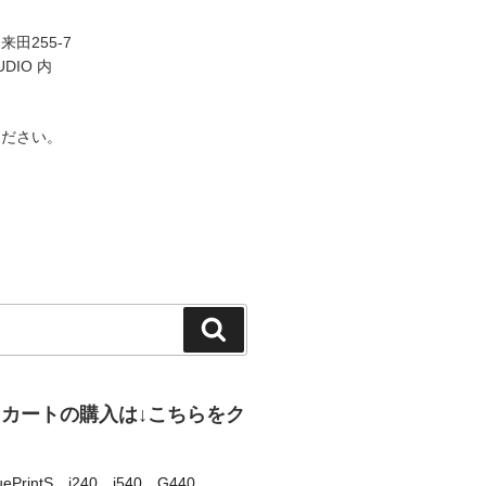
田255-7
UDIO 内
ください。
検
索
、カートの購入は↓こちらをク
uePrintS
、
i240
、
i540
、
G440
、