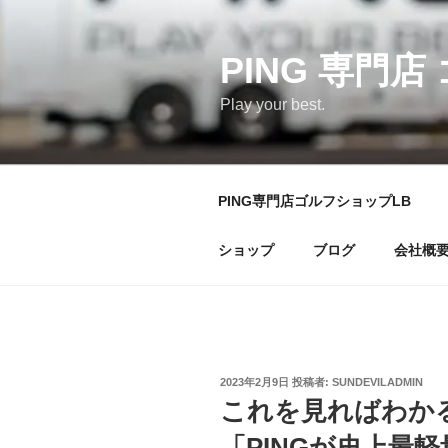
コ
ン
テ
PING 専門店
ン
Play your best.
ツ
へ
ス
キ
PING専門店ゴルフショップLB
ッ
プ
ショップ
ブログ
会社概
投
2023年2月9日
投稿者:
SUNDEVILADMIN
稿
これを見ればわか
日:
「PINGが史上最