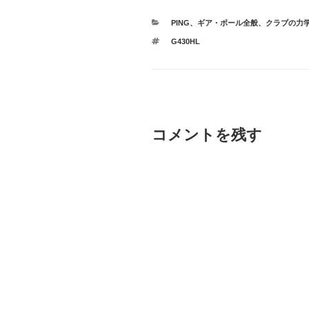
カ
PING
、
ギア・ボール全般
、
クラブの力
テ
タ
G430HL
ゴ
グ
リ
ー
コメントを残す