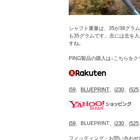
シャフト重量は、35が38グラ
も35グラムです。念には念を
すね。
PING製品の購入は↓こちらを
i59
、
BLUEPRINT
、
i230
、
i525
i59
、BLUEPRINT、
i230
、
i525
フィッティング・お問い合わせ