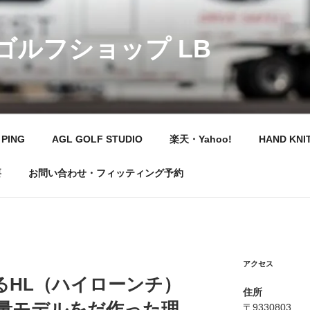
 ゴルフショップ LB
PING
AGL GOLF STUDIO
楽天・Yahoo!
HAND KNI
要
お問い合わせ・フィッティング予約
アクセス
るHL（ハイローンチ）
住所
軽量モデルをだ作った理
〒9330803