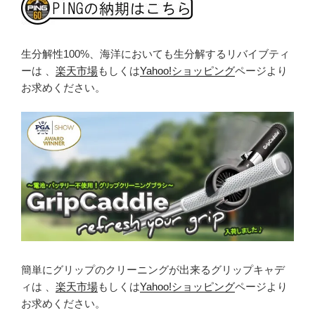
生分解性100%、海洋においても生分解するリバイブティ
ーは 、
楽天市場
もしくは
Yahoo!ショッピング
ページより
お求めください。
簡単にグリップのクリーニングが出来るグリップキャデ
ィは 、
楽天市場
もしくは
Yahoo!ショッピング
ページより
お求めください。