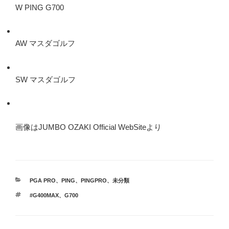
W PING G700
AW マスダゴルフ
SW マスダゴルフ
画像はJUMBO OZAKI Official WebSiteより
カ
PGA PRO
、
PING
、
PINGPRO
、
未分類
テ
タ
#G400MAX
、
G700
ゴ
グ
リ
ー