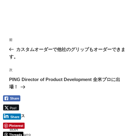
投
前
前
稿
の
カスタムオーダーで他社のグリップもオーダーできま
ナ
投
す。
ビ
稿
ゲ
次
次
の
ー
PING Director of Product Development 全米プロに出
投
シ
場！
稿
ョ
Share
ン
Post
アクセス
Share
Pinterest
住所
Threads
〒9330803