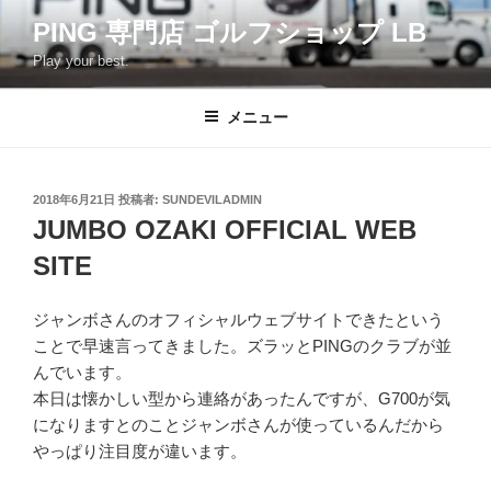
コ
PING 専門店 ゴルフショップ LB
ン
Play your best.
テ
ン
ツ
メニュー
へ
ス
キ
投
2018年6月21日
投稿者:
SUNDEVILADMIN
稿
ッ
JUMBO OZAKI OFFICIAL WEB
日:
プ
SITE
ジャンボさんのオフィシャルウェブサイトできたという
ことで早速言ってきました。ズラッとPINGのクラブが並
んでいます。
本日は懐かしい型から連絡があったんですが、G700が気
になりますとのことジャンボさんが使っているんだから
やっぱり注目度が違います。