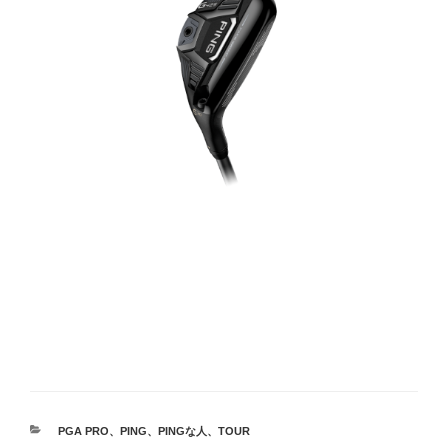
カ
PGA PRO
、
PING
、
PINGな人
、
TOUR