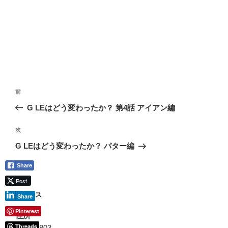
投
前
前
稿
の
G LEはどう変わったか？ 第4話 アイアン編
ナ
投
ビ
稿
次
次
ゲ
の
G LEはどう変わったか？ パター編
投
ー
Share
稿
シ
Post
ョ
アクセス
Share
ン
Pinterest
住所
Threads
〒9330803