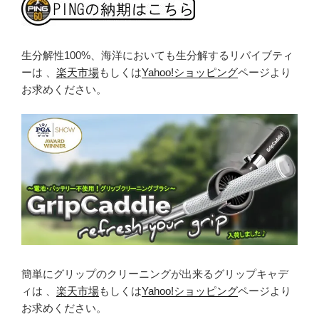
生分解性100%、海洋においても生分解するリバイブティ
ーは 、
楽天市場
もしくは
Yahoo!ショッピング
ページより
お求めください。
簡単にグリップのクリーニングが出来るグリップキャデ
ィは 、
楽天市場
もしくは
Yahoo!ショッピング
ページより
お求めください。