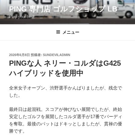
コ
PING 専門店 ゴルフショップ LB
ン
Play your best.
テ
ン
ツ
メニュー
へ
ス
キ
投
2026年6月8日
投稿者:
SUNDEVILADMIN
稿
ッ
PINGな人 ネリー・コルダはG425
日:
プ
ハイブリッドを使用中
全米女子オープン、渋野選手かんばりましたが、残念で
した。
最終日は超混戦。スコアが伸びない展開でしたが、終始
安定したゴルフを展開したコルダ選手が17番でバーディ
を奪取。最後のパットはドキッとしましたが、貫禄の優
勝です。