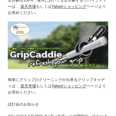
生分解性100%、海洋においても生分解するリバイブティ
ーは 、
楽天市場
もしくは
Yahoo!ショッピング
ページより
お求めください。
簡単にグリップのクリーニングが出来るグリップキャデ
ィは 、
楽天市場
もしくは
Yahoo!ショッピング
ページより
お求めください。
試打会のお知らせ