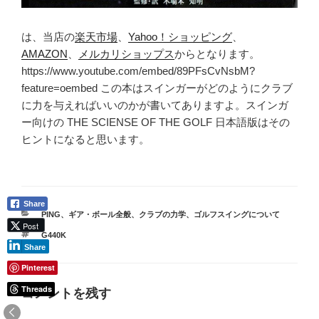
は、当店の
楽天市場
、
Yahoo！ショッピング
、
AMAZON
、
メルカリショップス
からとなります。
https://www.youtube.com/embed/89PFsCvNsbM?
feature=oembed この本はスインガーがどのようにクラブ
に力を与えればいいのかが書いてありますよ。スインガ
ー向けの THE SCIENSE OF THE GOLF 日本語版はその
ヒントになると思います。
Share
カ
PING
、
ギア・ボール全般
、
クラブの力学
、
ゴルフスイングについて
Post
テ
タ
G440K
ゴ
Share
グ
リ
ー
Pinterest
Threads
コメントを残す