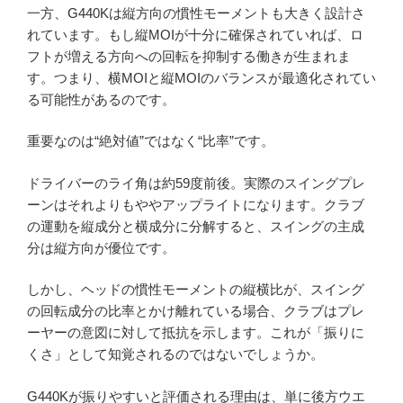
一方、G440Kは縦方向の慣性モーメントも大きく設計さ
れています。もし縦MOIが十分に確保されていれば、ロ
フトが増える方向への回転を抑制する働きが生まれま
す。つまり、横MOIと縦MOIのバランスが最適化されてい
る可能性があるのです。
重要なのは“絶対値”ではなく“比率”です。
ドライバーのライ角は約59度前後。実際のスイングプレ
ーンはそれよりもややアップライトになります。クラブ
の運動を縦成分と横成分に分解すると、スイングの主成
分は縦方向が優位です。
しかし、ヘッドの慣性モーメントの縦横比が、スイング
の回転成分の比率とかけ離れている場合、クラブはプレ
ーヤーの意図に対して抵抗を示します。これが「振りに
くさ」として知覚されるのではないでしょうか。
G440Kが振りやすいと評価される理由は、単に後方ウエ