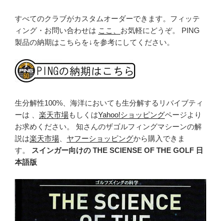
すべてのクラブがカスタムオーダーできます。フィッテ
ィング・お問い合わせは
ここ、
お気軽にどうぞ。 PING
製品の納期はこちらを↓を参考にしてください。
生分解性100%、海洋においても生分解するリバイブティ
ーは 、
楽天市場
もしくは
Yahoo!ショッピング
ページより
お求めください。 知さんのザゴルフィングマシーンの解
説は
楽天市場
、
ヤフーショッピング
から購入できま
す。
スインガー向けの THE SCIENSE OF THE GOLF 日
本語版