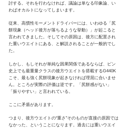
討する。それを行わなければ、議論は単なる印象論、い
わばオカルトになってしまいます。
従来、高慣性モーメントドライバーには、いわゆる「尻
餅現象（ヘッド後方が落ちるような挙動）」が起こると
言われてきました。そしてその原因は、後方に配置され
た重いウエイトにある、と解説されることが一般的でし
た。
しかし、もしそれが単純な因果関係であるならば、ピン
史上でも最重量クラスの後方ウエイトを搭載するG440K
こそ、最も強く尻餅現象が起きなければ理屈に合いませ
ん。ところが実際の評価は逆です。「尻餅感がない」
「振りやすい」と言われている。
ここに矛盾があります。
つまり、後方ウエイトの“重さ”そのものが直接の原因では
なかった、ということになります。過去には重いウエイ