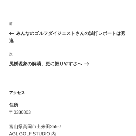
投
前
前
稿
の
みんなのゴルフダイジェストさんの試打レポートは秀
ナ
投
逸
ビ
稿
ゲ
次
次
の
ー
尻餅現象の解消、更に振りやすさへ
投
シ
稿
ョ
ン
アクセス
住所
〒9330803
富山県高岡市出来田255-7
AGL GOLF STUDIO 内