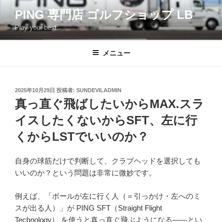
コ
PING 専門店 ゴルフショップ LB
ン
Play your best.
テ
ン
ツ
メニュー
へ
ス
キ
投
2025年10月29日
投稿者:
SUNDEVILADMIN
稿
ッ
真っ直ぐ飛ばしたいからMAX.スラ
日:
プ
イスしたくないからSFT、左に行
くからLSTでいいのか？
自身の球筋だけで判断して、クラブヘッドを選択しても
いいのか？という問題は非常に微妙です。
例えば、「ボールが左に行く人（＝引っかけ・左へのミ
スが出る人）」が PING SFT（Straight Flight
Technology） を使うと真っ直ぐ飛ぶようになる――とい