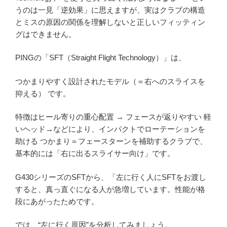
うのは一見「逆効果」に思えますが、実はクラブの構造
とミスの原因の関係を理解しないと正しいフィッティン
グはできません。
PINGの「SFT（Straight Flight Technology）」は、
つかまりやすく設計されたモデル（＝右へのスライスを
抑える） です。
特徴はヒール寄りの重心配置 → フェースが返りやすい 軽
いヘッド→などにより、インパクトでローテーションを
助ける つかまり＝フェースターンを補助するクラブで、
基本的には「右に出るスライサー向け」です。
G430シリーズのSFTから、「左に行く人にSFTをお渡し
すると、真っ直ぐになる人が急増しています。性能が格
段にあがったためです。
では、“左に行く原因”を分析してみましょう。