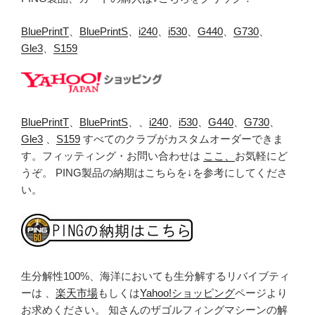
BluePrintT
、
BluePrintS
、
i240
、
i530
、
G440
、
G730
、
Gle3
、
S159
BluePrintT
、
BluePrintS
、、
i240
、
i530
、
G440
、
G730
、
Gle3
、
S159
すべてのクラブがカスタムオーダーできま
す。フィッティング・お問い合わせは
ここ、
お気軽にど
うぞ。 PING製品の納期はこちらを↓を参考にしてくださ
い。
生分解性100%、海洋においても生分解するリバイブティ
ーは 、
楽天市場
もしくは
Yahoo!ショッピング
ページより
お求めください。 知さんのザゴルフィングマシーンの解