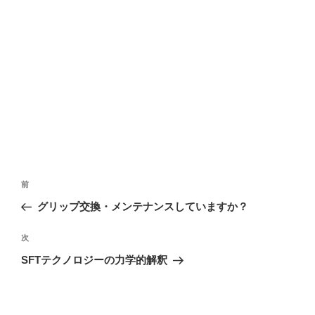
投
前
前
稿
の
グリップ交換・メンテナンスしていますか？
ナ
投
ビ
稿
次
次
ゲ
の
SFTテクノロジーの力学的解釈
投
ー
稿
シ
ョ