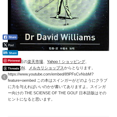
Share
Post
Share
Pinterest
は、当店の
楽天市場
、
Yahoo！ショッピング
、
AMAZON
、
メルカリショップス
からとなります。
Threads
https://www.youtube.com/embed/89PFsCvNsbM?
feature=oembed この本はスインガーがどのようにクラブ
に力を与えればいいのかが書いてありますよ。スインガ
ー向けの THE SCIENSE OF THE GOLF 日本語版はその
ヒントになると思います。