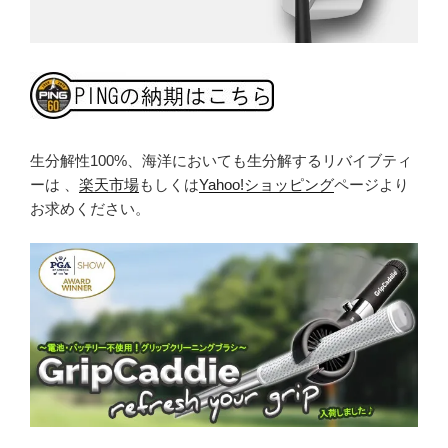
生分解性100%、海洋においても生分解するリバイブティ
ーは 、
楽天市場
もしくは
Yahoo!ショッピング
ページより
お求めください。