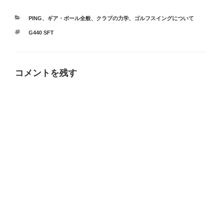
カ
PING
、
ギア・ボール全般
、
クラブの力学
、
ゴルフスイングについて
テ
タ
G440 SFT
ゴ
グ
リ
ー
コメントを残す