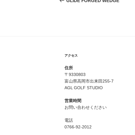
GLIDE FORGED WEDGE
投
ナ
稿
ビ
ゲ
ー
シ
アクセス
ョ
住所
ン
〒9330803
富山県高岡市出来田255-7
AGL GOLF STUDIO
営業時間
お問い合わせください
電話
0766-92-2012