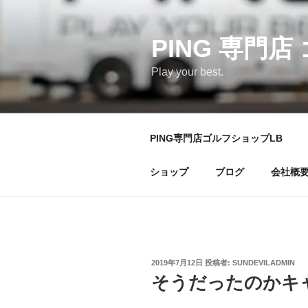
コ
ン
テ
PING 専門店
ン
Play your best.
ツ
へ
ス
キ
PING専門店ゴルフショップLB
ッ
プ
ショップ
ブログ
会社概
投
2019年7月12日
投稿者:
SUNDEVILADMIN
稿
そうだったのかキ
日: