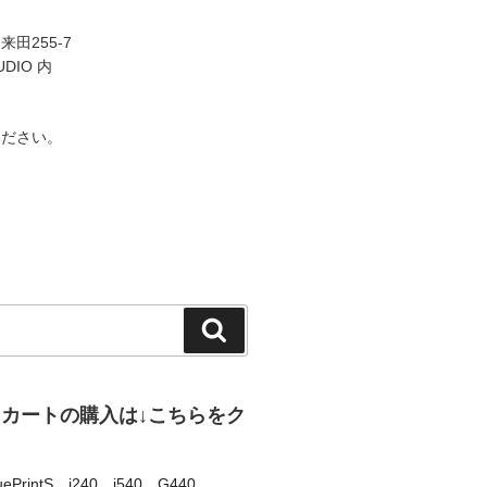
田255-7
UDIO 内
ください。
検
索
、カートの購入は↓こちらをク
uePrintS
、
i240
、
i540
、
G440
、