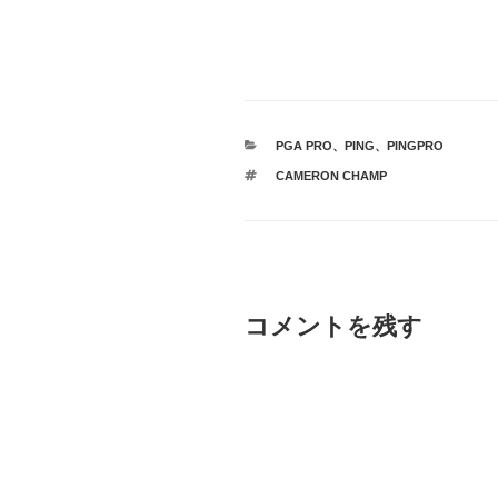
カ
PGA PRO
、
PING
、
PINGPRO
テ
タ
CAMERON CHAMP
ゴ
グ
リ
ー
コメントを残す