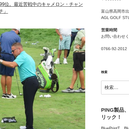
99位。最近苦戦中のキャメロン・チャン
チ」
富山県高岡市出来
AGL GOLF ST
営業時間
お問い合わせ
0766-92-2012
検索
検
索:
PING製品
リック！
BluePrintT
、
Bl