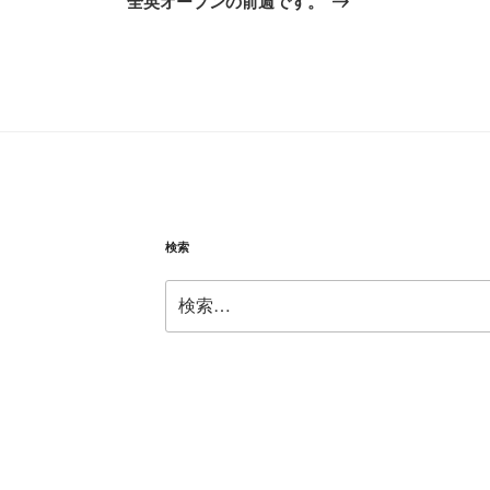
全英オープンの前週です。
投
稿
検索
検
索: