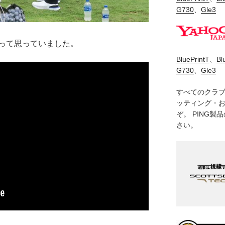
G730
、
Gle3
って思っていました。
BluePrintT
、
Bl
G730
、
Gle3
すべてのクラ
ッティング・
ぞ。 PING
さい。