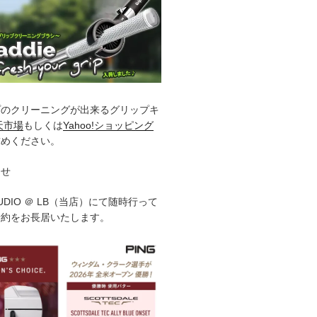
プのクリーニングが出来るグリップキ
天市場
もしくは
Yahoo!ショッピング
求めください。
らせ
STUDIO ＠ LB（当店）にて随時行って
予約をお長居いたします。