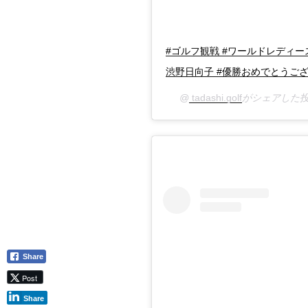
#ゴルフ観戦 #ワールドレディー
渋野日向子 #優勝おめでとうござ
@
tadashi.golf
がシェアした投
Share
Post
Share