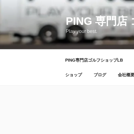
コ
ン
テ
PING 専門店
ン
Play your best.
ツ
へ
ス
キ
PING専門店ゴルフショップLB
ッ
プ
ショップ
ブログ
会社概