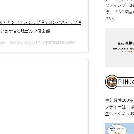
ッティング・
ぞ。 PING
さい。
スチャンピオンシップ #サロンパスカップ #
います #茨城ゴルフ倶楽部
稿 –
2019年 5月月12日午前6時18分PDT
生分解性100
ブティーは 、
グ
ページより