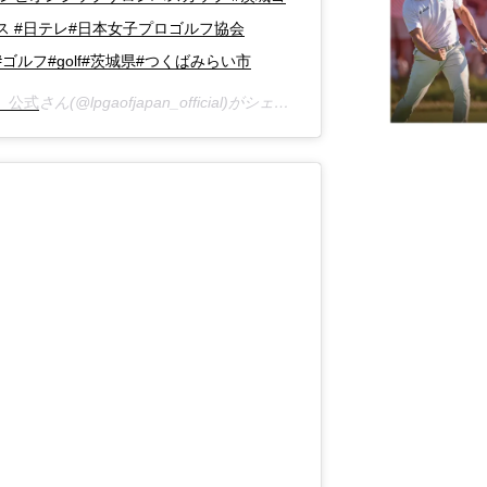
ス #日テレ#日本女子プロゴルフ協会
#ゴルフ#golf#茨城県#つくばみらい市
）公式
さん(@lpgaofjapan_official)がシェアした投稿 –
2019年 5月月1