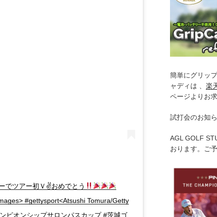
簡単にグリッ
ャディは 、
楽
ページよりお
試打会のお知
AGL GOLF 
おります。ご
ーでツアー初Ｖ✌
おめでとう
images> #gettysport<Atsushi Tomura/Getty
チャンピオンシップサロンパスカップ #茨城ゴ