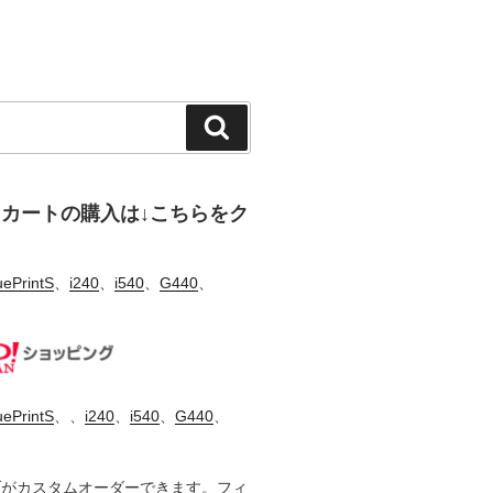
検
索
、カートの購入は↓こちらをク
uePrintS
、
i240
、
i540
、
G440
、
uePrintS
、、
i240
、
i540
、
G440
、
ブがカスタムオーダーできます。フィ