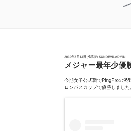
投
2019年5月13日
投稿者:
SUNDEVILADMIN
稿
メジャー最年少優
日:
今期女子公式戦でPingPro
ロンパスカップで優勝しました