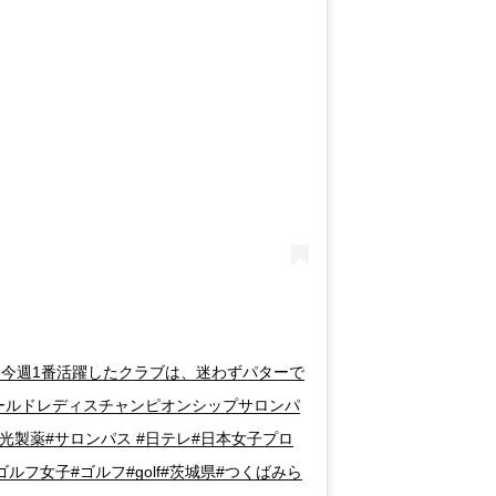
グ 今週1番活躍したクラブは、迷わずパターで
f #ワールドレディスチャンピオンシップサロンパ
久光製薬#サロンパス #日テレ#日本女子プロ
ゴルフ女子#ゴルフ#golf#茨城県#つくばみら