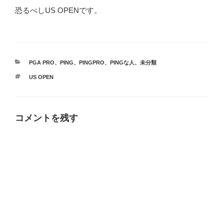
恐るべしUS OPENです。
カ
PGA PRO
、
PING
、
PINGPRO
、
PINGな人
、
未分類
テ
タ
US OPEN
ゴ
グ
リ
ー
コメントを残す