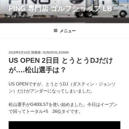
コ
PING 専門店 ゴルフショップ LB
ン
Play your best.
テ
ン
ツ
メニュー
へ
ス
キ
投
2018年6月16日
投稿者:
SUNDEVILADMIN
稿
ッ
US OPEN 2日目 とうとうDJだけ
日:
プ
が….松山選手は？
US OPENですが、とうとうDJ（ダスティン・ジョンソ
ン）だけがアンダーになってしまいました。
松山選手がG400LSTを使い始めました。今日はイーブン
で回ってトータル+5 26位タイです。