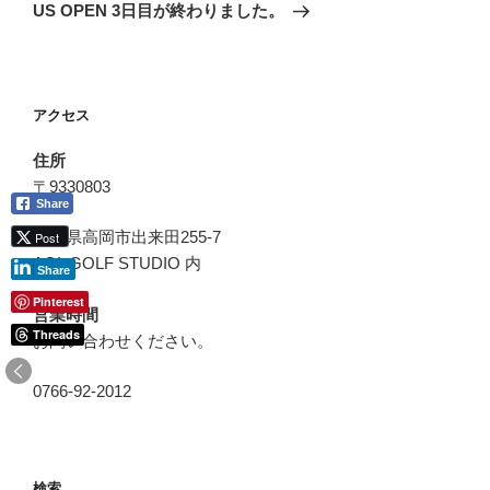
ゲ
の
US OPEN 3日目が終わりました。
投
ー
稿
シ
ョ
アクセス
ン
住所
〒9330803
Share
富山県高岡市出来田255-7
Post
AGL GOLF STUDIO 内
Share
Pinterest
営業時間
Threads
お問い合わせください。
0766-92-2012
検索