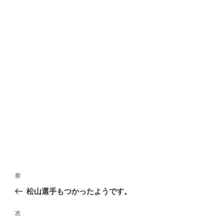
投
前
前
稿
の
松山選手もつかったようです。
ナ
投
ビ
稿
次
次