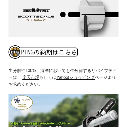
生分解性100%、海洋においても生分解するリバイブティ
ーは 、
楽天市場
もしくは
Yahoo!ショッピング
ページより
お求めください。