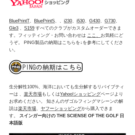
BluePrintT
、
BluePrintS
、、
i230
、
i530
、
G430
、
G730
、
Gle3
、
S159
すべてのクラブがカスタムオーダーできま
す。フィッティング・お問い合わせは
ここ、
お気軽にど
うぞ。 PING製品の納期はこちらを↓を参考にしてくださ
い。
生分解性100%、海洋においても生分解するリバイブティ
ーは 、
楽天市場
もしくは
Yahoo!ショッピング
ページより
お求めください。 知さんのザゴルフィングマシーンの解
説は
楽天市場
、
ヤフーショッピング
から購入できま
す。
スインガー向けの THE SCIENSE OF THE GOLF 日
本語版