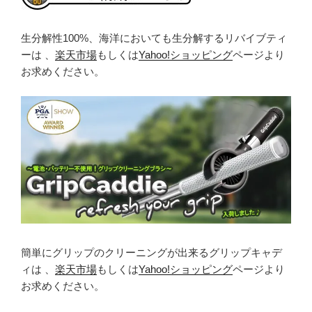
生分解性100%、海洋においても生分解するリバイブティ
ーは 、
楽天市場
もしくは
Yahoo!ショッピング
ページより
お求めください。
簡単にグリップのクリーニングが出来るグリップキャデ
ィは 、
楽天市場
もしくは
Yahoo!ショッピング
ページより
お求めください。