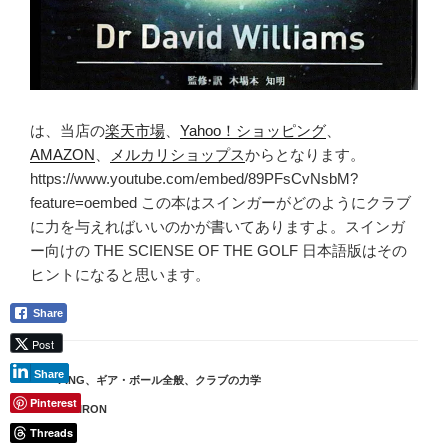
は、当店の
楽天市場
、
Yahoo！ショッピング
、
AMAZON
、
メルカリショップス
からとなります。
https://www.youtube.com/embed/89PFsCvNsbM?
feature=oembed この本はスインガーがどのようにクラブ
に力を与えればいいのかが書いてありますよ。スインガ
ー向けの THE SCIENSE OF THE GOLF 日本語版はその
ヒントになると思います。
Share
Post
Share
カ
PING
、
ギア・ボール全般
、
クラブの力学
テ
Pinterest
タ
I240IRON
ゴ
グ
Threads
リ