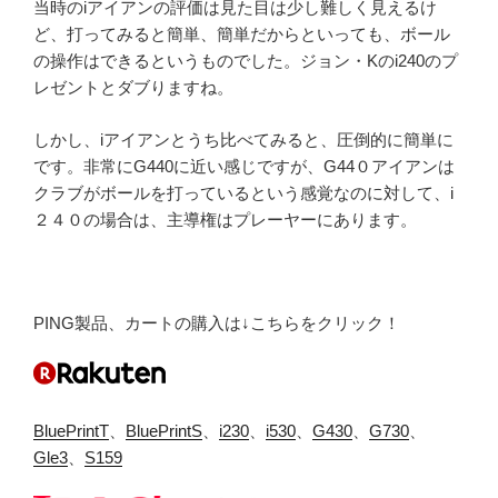
当時のiアイアンの評価は見た目は少し難しく見えるけ
ど、打ってみると簡単、簡単だからといっても、ボール
の操作はできるというものでした。ジョン・Kのi240のプ
レゼントとダブりますね。
しかし、iアイアンとうち比べてみると、圧倒的に簡単に
です。非常にG440に近い感じですが、G44０アイアンは
クラブがボールを打っているという感覚なのに対して、i
２４０の場合は、主導権はプレーヤーにあります。
PING製品、カートの購入は↓こちらをクリック！
BluePrintT
、
BluePrintS
、
i230
、
i530
、
G430
、
G730
、
Gle3
、
S159