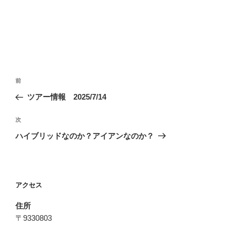
投
前
前
稿
の
ツアー情報 2025/7/14
ナ
投
ビ
稿
次
次
ゲ
の
ハイブリッドなのか？アイアンなのか？
投
ー
稿
シ
ョ
アクセス
ン
住所
〒9330803