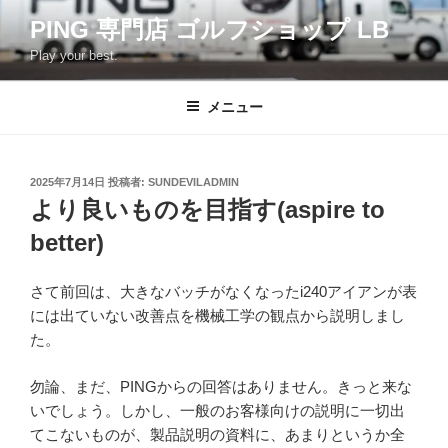
コ
PING 専門店 ゴルフショップ LB
ン
Play your best.
テ
ン
ツ
メニュー
へ
ス
キ
投
2025年7月14日
投稿者:
SUNDEVILADMIN
稿
ッ
より良いものを目指す(aspire to
日:
プ
better)
さて前回は、大きなバッチがなくなったi240アイアンが表
には出ていない改善点を機械工学の観点から説明しまし
た。
勿論、まだ、PINGからの回答はありません。きっと来な
いでしょう。しかし、一般のお客様向けの説明に一切出
てこないものが、製品説明の資料に、あまりというか全