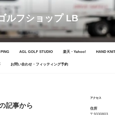
 ゴルフショップ LB
PING
AGL GOLF STUDIO
楽天・Yahoo!
HAND KNI
要
お問い合わせ・フィッティング予約
アクセス
さんの記事から
住所
〒9330803