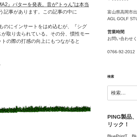
IGMA2』パターを発表。音が“トゥん”は本当
う記事があります。この記事の中に
富山県高岡市出来
AGL GOLF ST
ものにインサートをはめ込むが、『シグ
営業時間
スが取り去られている。その分、慣性モー
お問い合わせ
ットの際の打感の向上にもつながると
0766-92-2012
。
検索
検
索:
PING製品
リック！
BluePrintT
、
Bl