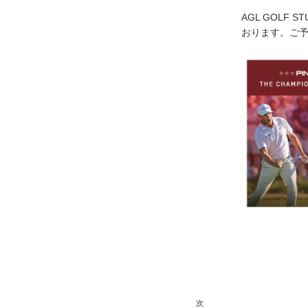
AGL GOLF 
おります。ご
次
次