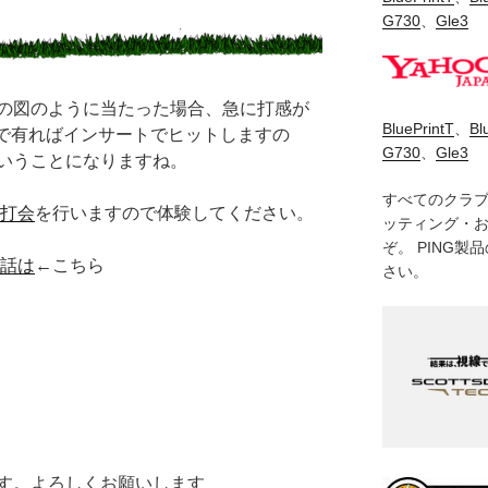
G730
、
Gle3
の図のように当たった場合、急に打感が
BluePrintT
、
Bl
２で有ればインサートでヒットしますの
G730
、
Gle3
いうことになりますね。
すべてのクラ
試打会
を行いますので体験してください。
ッティング・
ぞ。 PING
話は
←こちら
さい。
す。よろしくお願いします