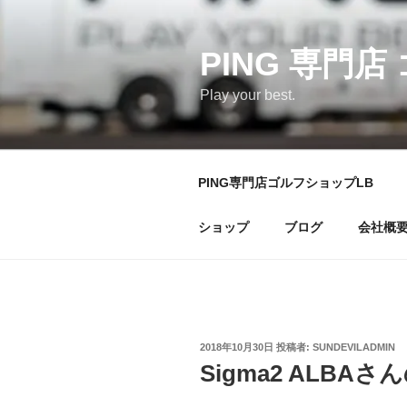
コ
ン
テ
PING 専門店
ン
Play your best.
ツ
へ
ス
キ
PING専門店ゴルフショップLB
ッ
プ
ショップ
ブログ
会社概
投
2018年10月30日
投稿者:
SUNDEVILADMIN
稿
Sigma2 ALBA
日: