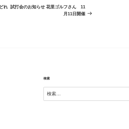
の
どれ
試打会のお知らせ 花里ゴルフさん 11
投
月11日開催
稿
検索
検
索: