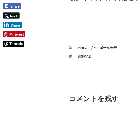
Share
Post
Share
Pinterest
Threads
カ
PING
、
ギア・ボール全般
テ
タ
SIGMA2
ゴ
グ
リ
ー
コメントを残す