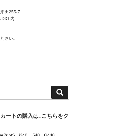
田255-7
UDIO 内
ください。
検
索
、カートの購入は↓こちらをク
uePrintS
、
i240
、
i540
、
G440
、