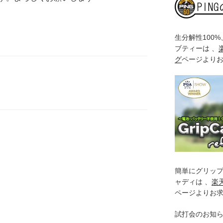
生分解性100
ブティーは 、
グ
ページより
簡単にグリッ
ャディは 、
楽
ページよりお
試打会のお知