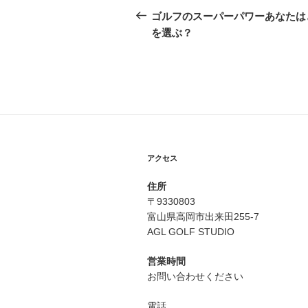
稿
の
ゴルフのスーパーパワーあなたは
投
を選ぶ？
ナ
稿
ビ
ゲ
ー
シ
ョ
アクセス
ン
住所
〒9330803
富山県高岡市出来田255-7
AGL GOLF STUDIO
営業時間
お問い合わせください
電話