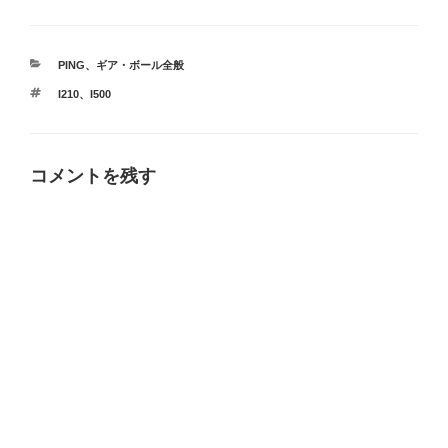
カ
PING
、
ギア・ボール全般
テ
タ
I210
、
I500
ゴ
グ
リ
ー
コメントを残す