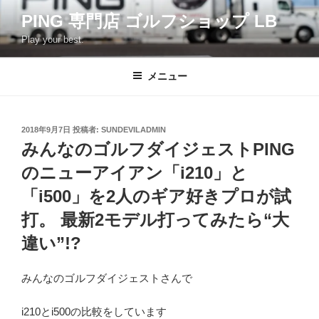
コ
PING 専門店 ゴルフショップ LB
ン
Play your best.
テ
ン
ツ
メニュー
へ
ス
キ
投
2018年9月7日
投稿者:
SUNDEVILADMIN
稿
ッ
みんなのゴルフダイジェストPING
日:
プ
のニューアイアン「i210」と
「i500」を2人のギア好きプロが試
打。 最新2モデル打ってみたら“大
違い”!?
みんなのゴルフダイジェストさんで
i210とi500の比較をしています