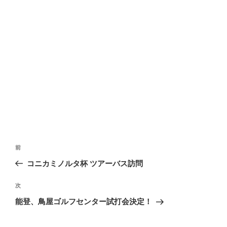
投
前
前
稿
の
コニカミノルタ杯 ツアーバス訪問
ナ
投
ビ
稿
次
次
ゲ
の
能登、鳥屋ゴルフセンター試打会決定！
投
ー
稿
シ