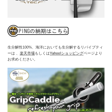
生分解性100%、海洋においても生分解するリバイブティ
ーは 、
楽天市場
もしくは
Yahoo!ショッピング
ページより
お求めください。