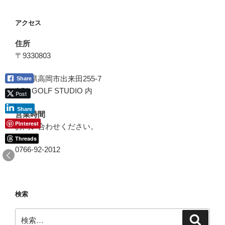
ョ
アクセス
ン
住所
〒9330803
富山県高岡市出来田255-7
Share
AGL GOLF STUDIO 内
Post
Share
営業時間
Pinterest
お問い合わせください。
Threads
0766-92-2012
検索
検
検
索