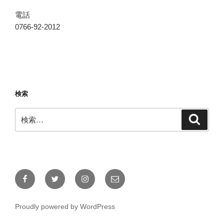
電話
0766-92-2012
検索
検
検
索
索:
Facebook
Twitter
Instagram
メ
ー
ル
Proudly powered by WordPress