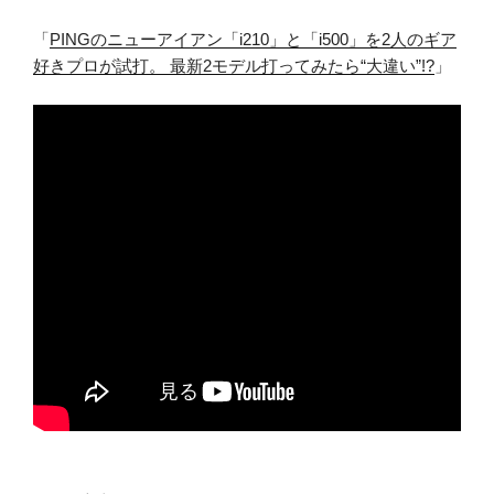
「
PINGのニューアイアン「i210」と「i500」を2人のギア
好きプロが試打。 最新2モデル打ってみたら“大違い”!?
」