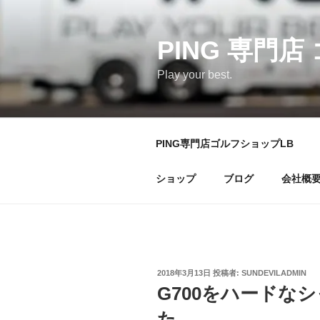
コ
ン
テ
PING 専門店
ン
Play your best.
ツ
へ
ス
キ
PING専門店ゴルフショップLB
ッ
プ
ショップ
ブログ
会社概
投
2018年3月13日
投稿者:
SUNDEVILADMIN
稿
G700をハードな
日:
た。