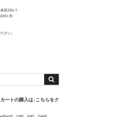
田255-7
UDIO 内
ください。
検
索
、カートの購入は↓こちらをク
uePrintS
、
i240
、
i540
、
G440
、