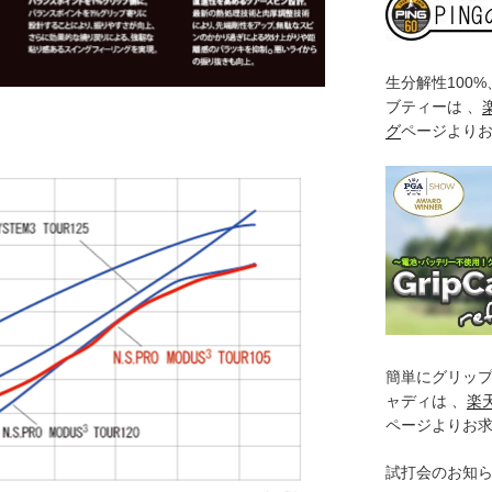
生分解性100
ブティーは 、
グ
ページより
簡単にグリッ
ャディは 、
楽
ページよりお
試打会のお知