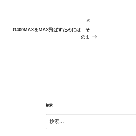
次
次
の
G400MAXをMAX飛ばすためには、そ
投
の１
稿
検索
検
索: