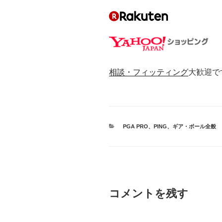
相談・フィッティング
大歓迎で
カ
PGA PRO
、
PING
、
ギア・ボール全般
テ
ゴ
リ
ー
コメントを残す