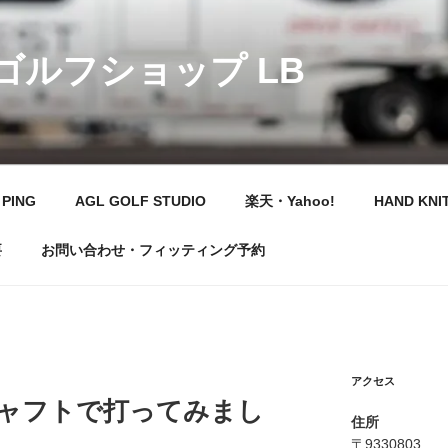
 ゴルフショップ LB
PING
AGL GOLF STUDIO
楽天・Yahoo!
HAND KNI
要
お問い合わせ・フィッティング予約
アクセス
シャフトで打ってみまし
住所
〒9330803