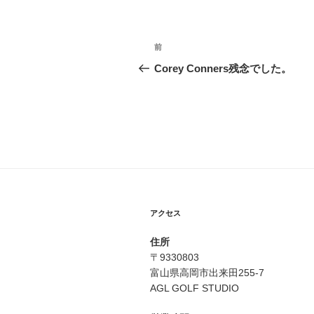
投
前
前
稿
の
Corey Conners残念でした。
投
ナ
稿
ビ
ゲ
ー
シ
ョ
アクセス
ン
住所
〒9330803
富山県高岡市出来田255-7
AGL GOLF STUDIO