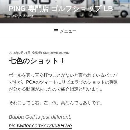
コ
PING 専門店 ゴルフショップ LB
ン
Play your best.
テ
ン
ツ
メニュー
へ
ス
キ
投
2018年2月21日
投稿者:
SUNDEVILADMIN
稿
ッ
七色のショット！
日:
プ
ボールを真っ直ぐ打つことがないと言われているバッバ
ですが、PGAのツィートにリビエラでのショットの弾道
が分かる動画があったので紹介指定と思います。
それにしても右、左、低、高なんでもありです。
Bubba Golf is just different.
pic.twitter.com/xJZIIu8HWe