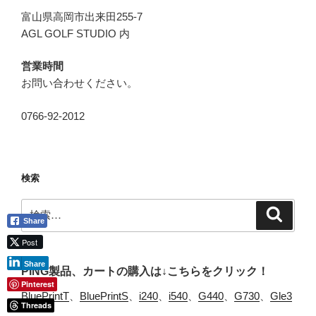
富山県高岡市出来田255-7
AGL GOLF STUDIO 内
営業時間
お問い合わせください。
0766-92-2012
検索
検
検
索
Share
索:
Post
Share
PING製品、カートの購入は↓こちらをクリック！
Pinterest
BluePrintT
、
BluePrintS
、
i240
、
i540
、
G440
、
G730
、
Gle3
Threads