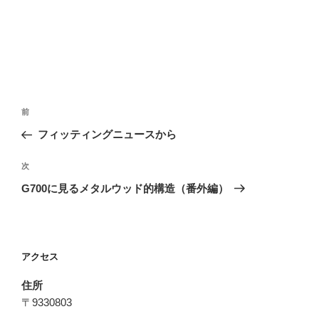
投
前
前
稿
の
フィッティングニュースから
ナ
投
ビ
稿
次
次
ゲ
の
G700に見るメタルウッド的構造（番外編）
投
ー
稿
シ
ョ
アクセス
ン
住所
〒9330803