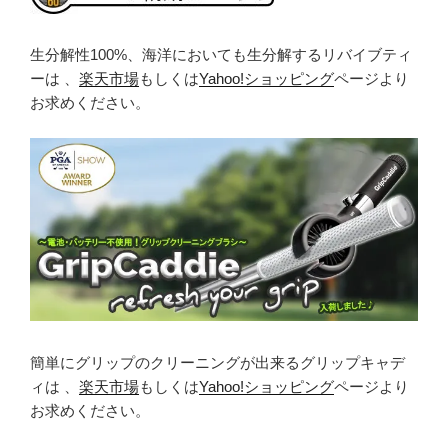
生分解性100%、海洋においても生分解するリバイブティ
ーは 、
楽天市場
もしくは
Yahoo!ショッピング
ページより
お求めください。
簡単にグリップのクリーニングが出来るグリップキャデ
ィは 、
楽天市場
もしくは
Yahoo!ショッピング
ページより
お求めください。