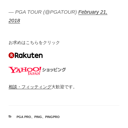
— PGA TOUR (@PGATOUR)
February 21,
2018
お求めはこちらをクリック
相談・フィッティング
大歓迎です。
カ
PGA PRO
、
PING
、
PINGPRO
テ
ゴ