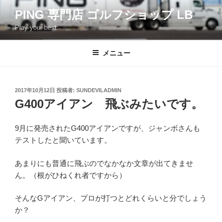
コ
PING 専門店 ゴルフショップ LB
ン
Play your best.
テ
ン
ツ
メニュー
へ
ス
キ
投
2017年10月12日
投稿者:
SUNDEVILADMIN
稿
ッ
G400アイアン 飛ぶみたいです。
日:
プ
9月に発売されたG400アイアンですが、ジャンボさんも
テストしたと聞いています。
あまりにも普通に飛ぶのでなかなか文章が出てきませ
ん。（根がひねくれ者ですから）
そんなGアイアン、プロが打つとどれくらいと分でしょう
か？