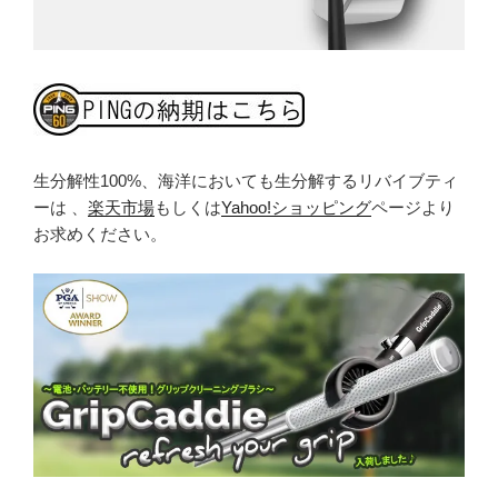
生分解性100%、海洋においても生分解するリバイブティ
ーは 、
楽天市場
もしくは
Yahoo!ショッピング
ページより
お求めください。