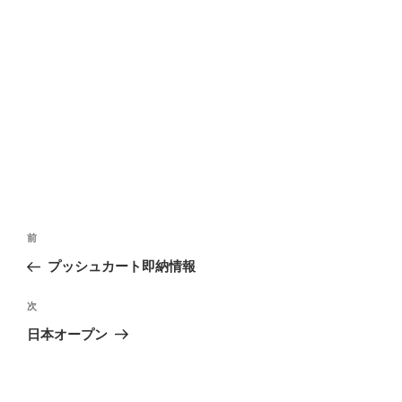
投
前
前
稿
の
プッシュカート即納情報
ナ
投
ビ
稿
次
次
ゲ
の
日本オープン
投
ー
稿
シ