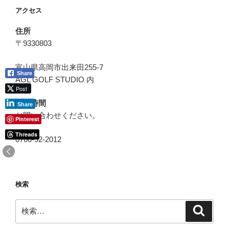
ョ
アクセス
ン
住所
〒9330803
富山県高岡市出来田255-7
Share
AGL GOLF STUDIO 内
Post
営業時間
Share
お問い合わせください。
Pinterest
Threads
0766-92-2012
検索
検
検
索
索: