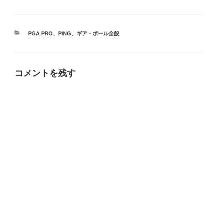
カ
PGA PRO
、
PING
、
ギア・ボール全般
テ
ゴ
リ
ー
コメントを残す