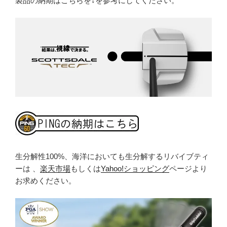
製品の納期はこちらを↓を参考にしてください。
生分解性100%、海洋においても生分解するリバイブティ
ーは 、
楽天市場
もしくは
Yahoo!ショッピング
ページより
お求めください。