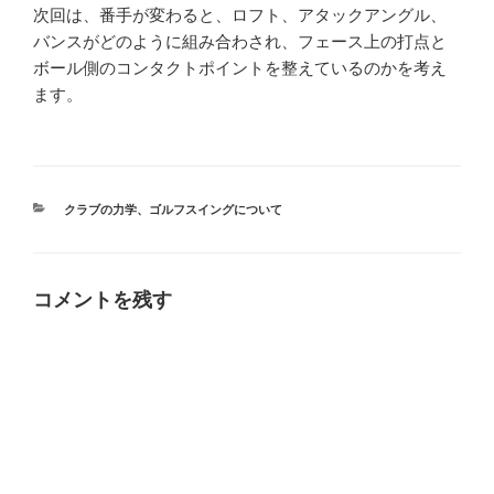
次回は、番手が変わると、ロフト、アタックアングル、
バンスがどのように組み合わされ、フェース上の打点と
ボール側のコンタクトポイントを整えているのかを考え
ます。
カ
クラブの力学
、
ゴルフスイングについて
テ
ゴ
リ
ー
コメントを残す