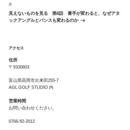
ビ
稿
次
次
ゲ
の
見えないものを見る 第6話 番手が変わると、なぜアタ
投
ー
ックアングルとバンスも変わるのか
稿
シ
ョ
ン
アクセス
住所
〒9330803
富山県高岡市出来田255-7
AGL GOLF STUDIO 内
営業時間
お問い合わせください。
0766-92-2012