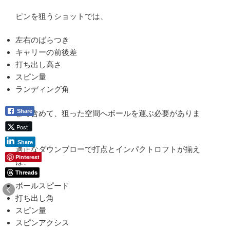
ピンを狙うショットでは、
左右のばらつき
キャリーの前後差
打ち出し高さ
スピン量
ランディング角
Share
まで含めて、狙った空間へボールを運ぶ必要がありま
す。
Post
Share
適正なダウンブローで打点とインパクトロフトが揃え
Pinterest
ば、
Threads
ボールスピード
打ち出し角
スピン量
スピンアクシス