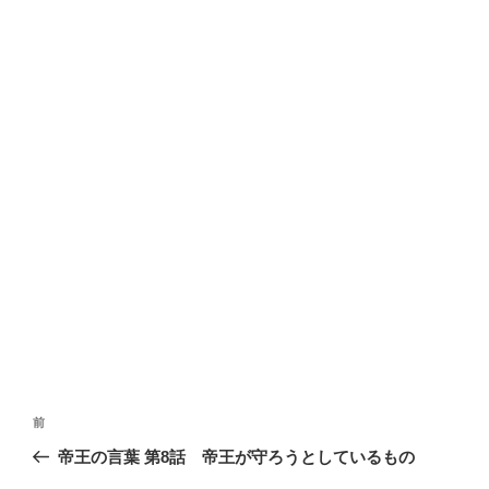
投
前
前
稿
の
帝王の言葉 第8話 帝王が守ろうとしているもの
ナ
投