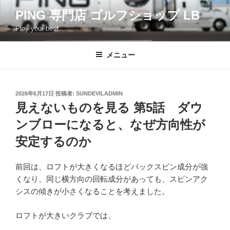
コ
PING 専門店 ゴルフショップ LB
ン
Play your best.
テ
ン
ツ
メニュー
へ
ス
キ
投
2026年6月17日
投稿者:
SUNDEVILADMIN
稿
ッ
見えないものを見る 第5話 ダウ
日:
プ
ンブローになると、なぜ方向性が
安定するのか
前回は、ロフトが大きくなるほどバックスピン成分が強
くなり、同じ横方向の回転成分があっても、スピンアク
シスの傾きが小さくなることを考えました。
ロフトが大きいクラブでは、