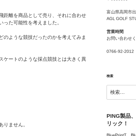
富山県高岡市出来
飛距離を商品として売り、それに合わせ
AGL GOLF ST
いった可能性を考えました。
営業時間
どのような競技だったのかを考えてみま
お問い合わせ
0766-92-2012
スケートのような採点競技とは大きく異
検索
検
索:
PING製品
リック！
ありません。
BluePrintT
、
Bl