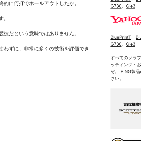
終的に何打でホールアウトしたか。
G730
、
Gle3
す。
競技だという意味ではありません。
BluePrintT
、
Bl
G730
、
Gle3
使わずに、非常に多くの技術を評価でき
すべてのクラ
ッティング・
ぞ。 PING
さい。