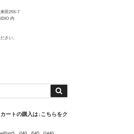
田255-7
UDIO 内
ください。
検
索
、カートの購入は↓こちらをク
uePrintS
、
i240
、
i540
、
G440
、