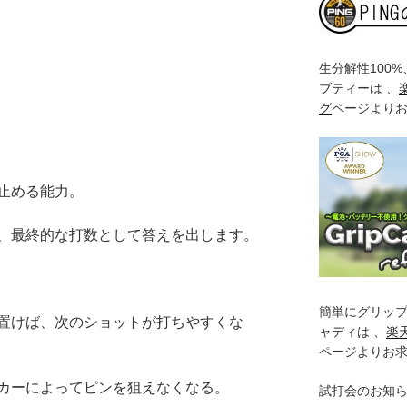
生分解性100
ブティーは 、
グ
ページより
止める能力。
、最終的な打数として答えを出します。
簡単にグリッ
置けば、次のショットが打ちやすくな
ャディは 、
楽
ページよりお
カーによってピンを狙えなくなる。
試打会のお知