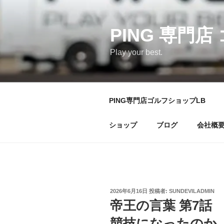
コ
ン
テ
PING 専門店
ン
Play your best.
ツ
へ
ス
キ
PING専門店ゴルフショップLB
ッ
プ
ショップ
ブログ
会社概
投
2026年6月16日
投稿者:
SUNDEVILADMIN
稿
帝王の言葉 第7話
日:
競技になったのか