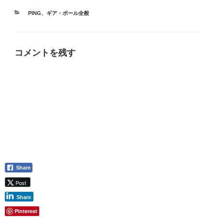
カ
PING
、
ギア・ボール全般
テ
ゴ
リ
ー
コメントを残す
Share
Post
Share
Pinterest