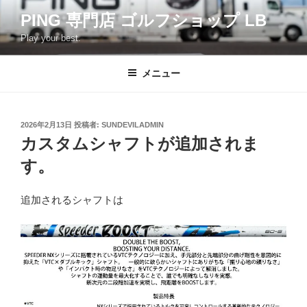
コ
PING 専門店 ゴルフショップ LB
ン
Play your best.
テ
ン
ツ
メニュー
へ
ス
キ
投
2026年2月13日
投稿者:
SUNDEVILADMIN
稿
ッ
カスタムシャフトが追加されま
日:
プ
す。
追加されるシャフトは