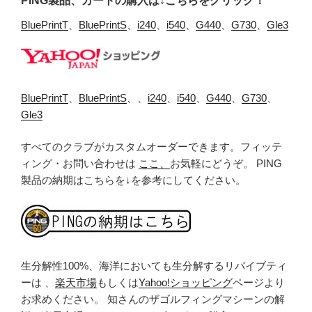
PING製品、カートの購入は↓こちらをクリック！
BluePrintT
、
BluePrintS
、
i240
、
i540
、
G440
、
G730
、
Gle3
BluePrintT
、
BluePrintS
、、
i240
、
i540
、
G440
、
G730
、
Gle3
すべてのクラブがカスタムオーダーできます。フィッテ
ィング・お問い合わせは
ここ、
お気軽にどうぞ。 PING
製品の納期はこちらを↓を参考にしてください。
生分解性100%、海洋においても生分解するリバイブティ
ーは 、
楽天市場
もしくは
Yahoo!ショッピング
ページより
お求めください。 知さんのザゴルフィングマシーンの解