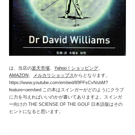
は、当店の
楽天市場
、
Yahoo！ショッピング
、
AMAZON
、
メルカリショップス
からとなります。
https://www.youtube.com/embed/89PFsCvNsbM?
feature=oembed この本はスインガーがどのようにクラブ
に力を与えればいいのかが書いてありますよ。スインガ
ー向けの THE SCIENSE OF THE GOLF 日本語版はその
ヒントになると思います。