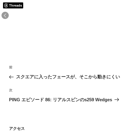
Threads
投
前
前
稿
の
スクエアに入ったフェースが、そこから動きにくい
ナ
投
ビ
稿
次
次
ゲ
の
PING エピソード 86: リアルスピンのs259 Wedges
投
ー
稿
シ
ョ
アクセス
ン