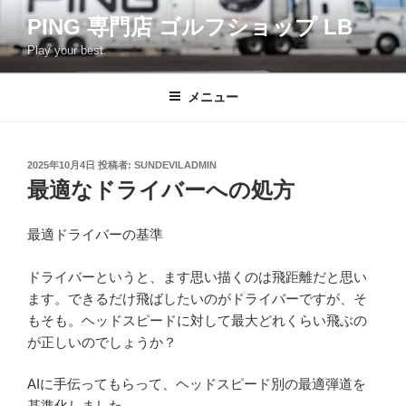
コ
PING 専門店 ゴルフショップ LB
ン
Play your best.
テ
ン
ツ
メニュー
へ
ス
キ
投
2025年10月4日
投稿者:
SUNDEVILADMIN
稿
ッ
最適なドライバーへの処方
日:
プ
最適ドライバーの基準
ドライバーというと、ます思い描くのは飛距離だと思い
ます。できるだけ飛ばしたいのがドライバーですが、そ
もそも。ヘッドスピードに対して最大どれくらい飛ぶの
が正しいのでしょうか？
AIに手伝ってもらって、ヘッドスピード別の最適弾道を
基準化しました。