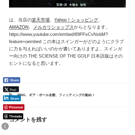
は、当店の
楽天市場
、
Yahoo！ショッピング
、
AMAZON
、
メルカリショップス
からとなります。
https://www.youtube.com/embed/89PFsCvNsbM?
feature=oembed この本はスインガーがどのようにクラブ
に力を与えればいいのかが書いてありますよ。スインガ
ー向けの THE SCIENSE OF THE GOLF 日本語版はその
ヒントになると思います。
Share
Post
カ
PING
、
ギア・ボール全般
、
フィッティングの勧め！
Share
テ
ゴ
Pinterest
リ
Threads
ー
コメントを残す