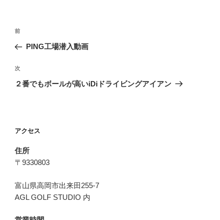
投
前
前
稿
の
PING工場潜入動画
ナ
投
ビ
稿
次
次
ゲ
の
２番でもボールが高いiDiドライビングアイアン
投
ー
稿
シ
ョ
アクセス
ン
住所
〒9330803
富山県高岡市出来田255-7
AGL GOLF STUDIO 内
営業時間