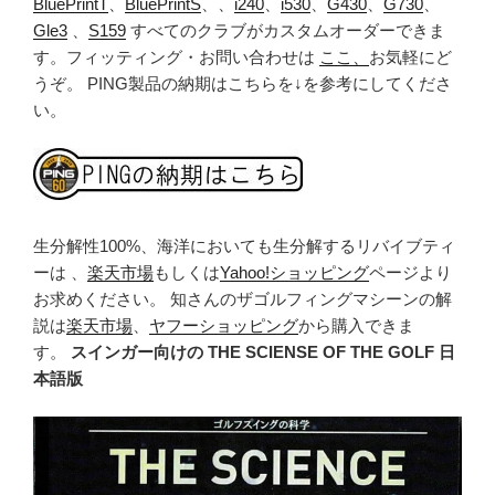
BluePrintT
、
BluePrintS
、、
i240
、
i530
、
G430
、
G730
、
Gle3
、
S159
すべてのクラブがカスタムオーダーできま
す。フィッティング・お問い合わせは
ここ、
お気軽にど
うぞ。 PING製品の納期はこちらを↓を参考にしてくださ
い。
生分解性100%、海洋においても生分解するリバイブティ
ーは 、
楽天市場
もしくは
Yahoo!ショッピング
ページより
お求めください。 知さんのザゴルフィングマシーンの解
説は
楽天市場
、
ヤフーショッピング
から購入できま
す。
スインガー向けの THE SCIENSE OF THE GOLF 日
本語版