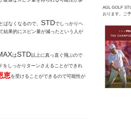
AGL GOLF 
おります。ご
STD
とばなくなるので、
で
しっかりヘ
て結果的にスピン量が減ったという人が
MAX
STD
は
以上に真っ直ぐ飛ぶので
ドをしっかりターンさえることができれ
恩恵
を受けることができるので可能性が