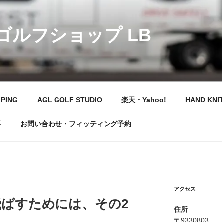
 ゴルフショップ LB
PING
AGL GOLF STUDIO
楽天・Yahoo!
HAND KNI
要
お問い合わせ・フィッティング予約
アクセス
X飛ばすためには、その2
住所
〒9330803