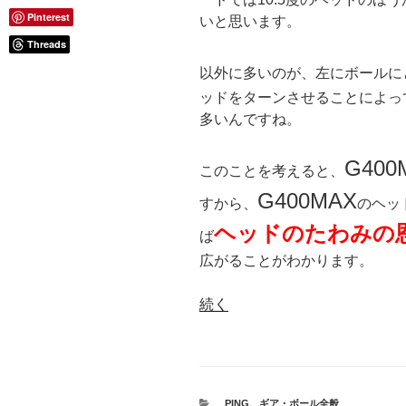
Pinterest
いと思います。
Threads
以外に多いのが、左にボールに
ッドをターンさせることによっ
多いんですね。
G400
このことを考えると、
G400MAX
すから、
のヘッ
ヘッドのたわみの
ば
広がることがわかります。
続く
カ
PING
、
ギア・ボール全般