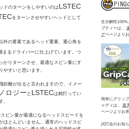
LSTEC
ッドのターンをしやすいのは
TEC
をターンさせやすいヘッドとして
生分解性100
ブティーは 、
グ
ページより
以外の要素であるヘッド重量、重心角を
捕まるドライバーに仕上げています。つ
っかりターンさせ、最適なスピン量にす
りやすいと思います。
飛距離が出ると言われますので、イメー
ノロジー
LSTEC
と
は銘打ってい
簡単にグリッ
す。
ャディは 、
楽
ページよりお
ドでスピン量が最適になるヘッドスピードを
かほとんどいません。通常のヘッドスピ
試打会のお知
うが最適なスピン量を得られる可能性が多