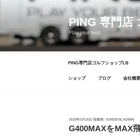
コ
ン
テ
PING 専門店
ン
Play your best.
ツ
へ
ス
キ
PING専門店ゴルフショップLB
ッ
プ
ショップ
ブログ
会社概
投
2018年3月16日
投稿者:
SUNDEVILADMIN
稿
G400MAXをMA
日: