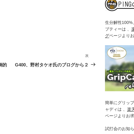
生分解性100
ブティーは 、
グ
ページより
次
次
の
倒的
G400、野村タケオ氏のブログから２
投
稿
簡単にグリッ
ャディは 、
楽
ページよりお
試打会のお知