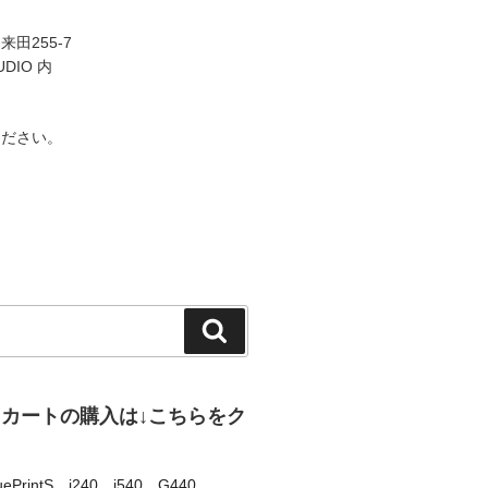
田255-7
UDIO 内
ください。
検
索
、カートの購入は↓こちらをク
uePrintS
、
i240
、
i540
、
G440
、