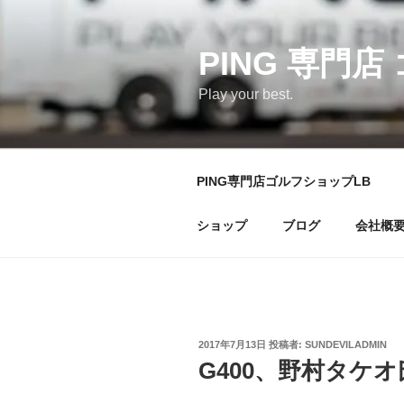
コ
ン
テ
PING 専門店
ン
Play your best.
ツ
へ
ス
キ
PING専門店ゴルフショップLB
ッ
プ
ショップ
ブログ
会社概
投
2017年7月13日
投稿者:
SUNDEVILADMIN
稿
G400、野村タケ
日: