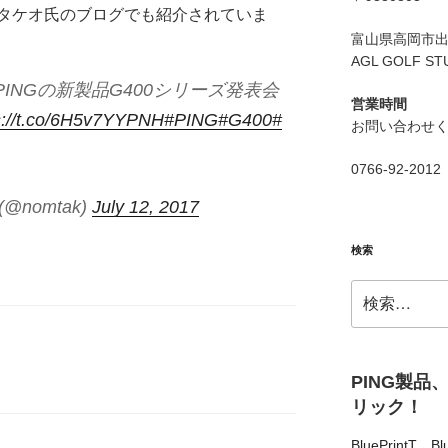
タケオ氏のブログでも紹介されていま
富山県高岡市出来
AGL GOLF ST
INGの新製品G400シリーズ発表会
営業時間
s://t.co/6H5v7YYPNH
#PING
#G400
#
お問い合わせ
0766-92-2012
nomtak)
July 12, 2017
検索
検
索:
PING製品
リック！
BluePrintT
、
Bl