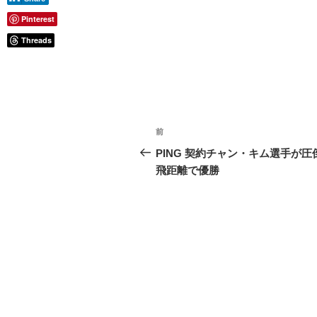
Pinterest
Threads
投
前
前
稿
の
PING 契約チャン・キム選手が圧
投
飛距離で優勝
ナ
稿
ビ
ゲ
ー
シ
ョ