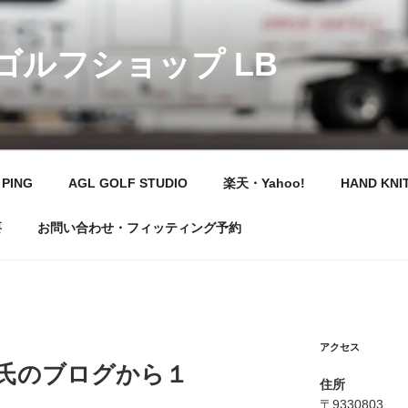
 ゴルフショップ LB
PING
AGL GOLF STUDIO
楽天・Yahoo!
HAND KNI
要
お問い合わせ・フィッティング予約
アクセス
オ氏のブログから１
住所
〒9330803