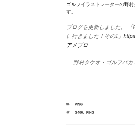
ゴルフイラストレーターの野村
す。
ブログを更新しました。 『P
に行きました！その1』
http
アメブロ
— 野村タケオ・ゴルフバカ (@
カ
PING
テ
タ
G400
、
PING
ゴ
グ
リ
ー