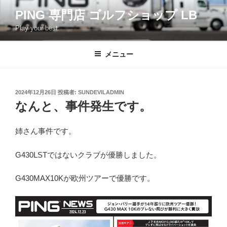
コ
PING 専門店 ゴルフショップ LB
ン
Play your best.
テ
ン
ツ
メニュー
へ
ス
キ
投
2024年12月26日
投稿者:
SUNDEVILADMIN
稿
ッ
なんと、事件発生です。
日:
プ
姉さん事件です。
G430LSTではないクラブが優勝しました。
G430MAX10Kが欧州ツアーで優勝です。