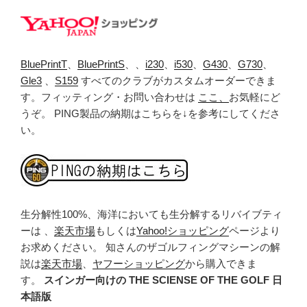
BluePrintT
、
BluePrintS
、、
i230
、
i530
、
G430
、
G730
、
Gle3
、
S159
すべてのクラブがカスタムオーダーできま
す。フィッティング・お問い合わせは
ここ、
お気軽にど
うぞ。 PING製品の納期はこちらを↓を参考にしてくださ
い。
生分解性100%、海洋においても生分解するリバイブティ
ーは 、
楽天市場
もしくは
Yahoo!ショッピング
ページより
お求めください。 知さんのザゴルフィングマシーンの解
説は
楽天市場
、
ヤフーショッピング
から購入できま
す。
スインガー向けの THE SCIENSE OF THE GOLF 日
本語版