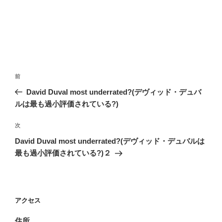
投
前
前
稿
の
David Duval most underrated?(デヴィッド・デュバ
ナ
投
ルは最も過小評価されている?)
ビ
稿
ゲ
次
次
の
ー
David Duval most underrated?(デヴィッド・デュバルは
投
シ
最も過小評価されている?)２
稿
ョ
ン
アクセス
住所