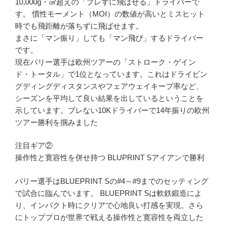
10,000g・㎠超えの「ブレずに飛ばせる」ドライバーで
す。 慣性モーメント（MOI）の数値が高いとミスヒット
時でも飛距離が落ちずに飛ばせます。
まさに「マン振り」しても「マン飛び」するドライバー
です。
現在パリー選手は欧州ツアーの「ストローク・ゲイン
ド・トータル」で1位となっています。これはドライビン
グディングディスタンスやフェアウェイキープ率など、
シーズンを平均して良い結果を出しているということを
示しています。ブレない10Kドライバーで14年振りの欧州
ツアー勝利を掴みました
注目ギア②
操作性と寛容性を併せ持つ BLUPRINT Sアイアンで勝利
パリー選手はBLUEPRINT Sの#4～#9までのセッティング
で試合に臨んでいます。 BLUEPRINT Sは軟鉄鍛造によ
り、インパクト時にクリアで心地良い打感を実現。さら
にトッププロが世界で戦える操作性と寛容性を両立した