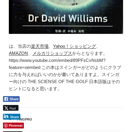
は、当店の
楽天市場
、
Yahoo！ショッピング
、
AMAZON
、
メルカリショップス
からとなります。
https://www.youtube.com/embed/89PFsCvNsbM?
feature=oembed この本はスインガーがどのようにクラブ
に力を与えればいいのかが書いてありますよ。スインガ
ー向けの THE SCIENSE OF THE GOLF 日本語版はその
ヒントになると思います。
Share
Post
Share
カ
PINGPRO
テ
Pinterest
ゴ