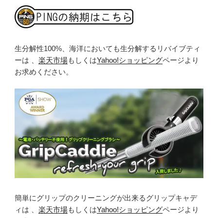
生分解性100%、海洋においても生分解するリバイブティ
ーは 、
楽天市場
もしくは
Yahoo!ショッピング
ページより
お求めください。
簡単にグリップのクリーニングが出来るグリップキャデ
ィは 、
楽天市場
もしくは
Yahoo!ショッピング
ページより