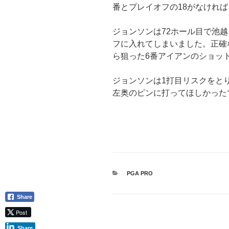
番とプレイオフの18がなけれ
ジョンソンは72ホール目で池
フに入れてしまいました。正確
ら狙った6番アイアンのショッ
ジョンソンは1打目リスクをと
左奥のピンに打ってほしかった
カ
PGA PRO
テ
ゴ
Share
リ
ー
Post
Share