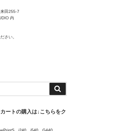
田255-7
UDIO 内
ください。
検
索
、カートの購入は↓こちらをク
uePrintS
、
i240
、
i540
、
G440
、