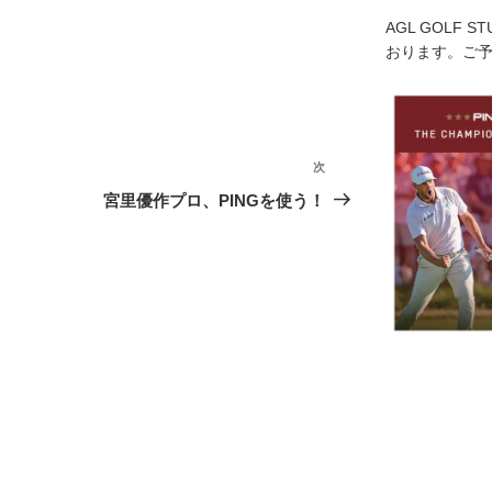
AGL GOLF 
おります。ご
次
次
の
宮里優作プロ、PINGを使う！
投
稿