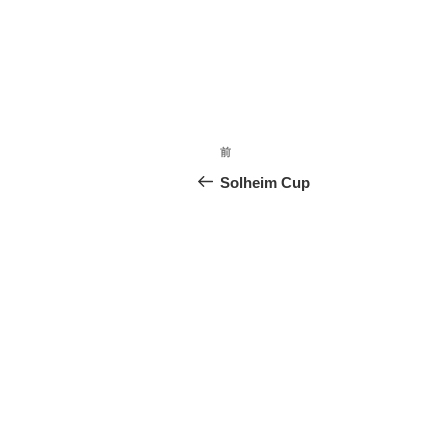
投
前
前
稿
の
Solheim Cup
投
ナ
稿
ビ
ゲ
ー
シ
ョ
ン