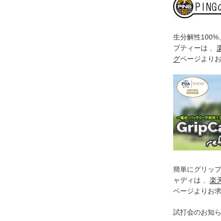
生分解性100
ブティーは 、
グ
ページより
簡単にグリッ
ャディは 、
楽
ページよりお
試打会のお知