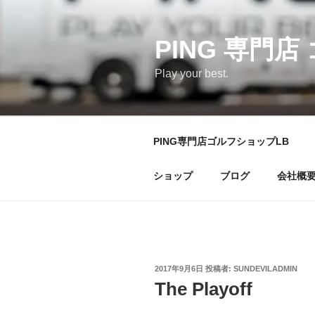
コ
ン
テ
PING 専門店
ン
Play your best.
ツ
へ
ス
キ
PING専門店ゴルフショップLB
ッ
プ
ショップ
ブログ
会社概
投
2017年9月6日
投稿者:
SUNDEVILADMIN
稿
The Playoff
日: