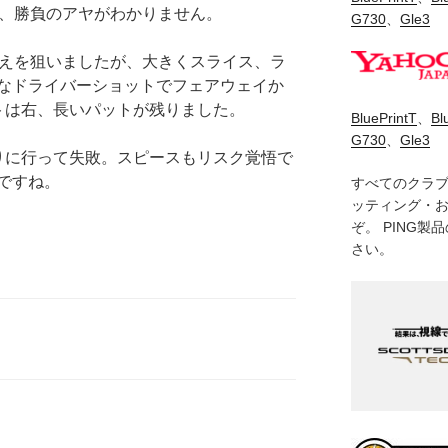
ば、勝負のアヤがわかりません。
G730
、
Gle3
越えを狙いましたが、大きくスライス、ラ
なドライバーショットでフェアウェイか
トは右、長いパットが残りました。
BluePrintT
、
Bl
G730
、
Gle3
りに行って失敗。スピースもリスク覚悟で
ですね。
すべてのクラ
ッティング・
ぞ。 PING
さい。