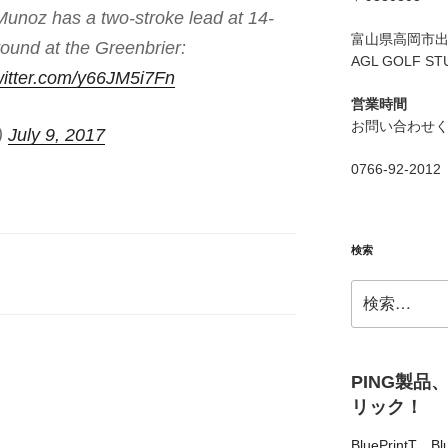
unoz has a two-stroke lead at 14-
富山県高岡市出来
round at the Greenbrier:
AGL GOLF ST
witter.com/y66JM5i7Fn
営業時間
お問い合わせ
)
July 9, 2017
0766-92-2012
検索
検
索:
PING製品
リック！
BluePrintT
、
Bl