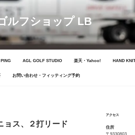
 ゴルフショップ LB
PING
AGL GOLF STUDIO
楽天・Yahoo!
HAND KNI
要
お問い合わせ・フィッティング予約
アクセス
ニョス、２打リード
住所
〒9330803