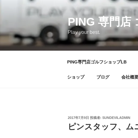
コ
ン
テ
PING 専門店
ン
Play your best.
ツ
へ
ス
キ
PING専門店ゴルフショップLB
ッ
プ
ショップ
ブログ
会社概
投
2017年7月9日
投稿者:
SUNDEVILADMIN
稿
ピンスタッフ、ム
日: