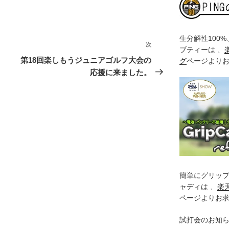
生分解性100
次
次
ブティーは 、
の
第18回楽しもうジュニアゴルフ大会の
グ
ページより
投
応援に来ました。
稿
簡単にグリッ
ャディは 、
楽
ページよりお
試打会のお知