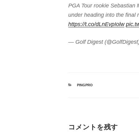
PGA Tour rookie Sebastian M
under heading into the final 
https://t.co/dLnEvpIolw
pic.t
— Golf Digest (@GolfDigest
カ
PINGPRO
テ
ゴ
リ
ー
コメントを残す