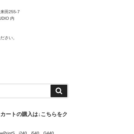
田255-7
UDIO 内
ください。
検
索
、カートの購入は↓こちらをク
uePrintS
、
i240
、
i540
、
G440
、