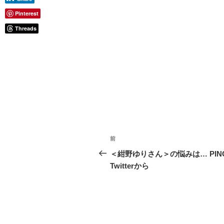
Pinterest
Threads
投
前
前
稿
の
＜紺野ゆりさん＞の悩みは… PIN
投
Twitterから
ナ
稿
ビ
ゲ