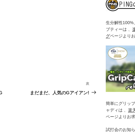
生分解性100
ブティーは 、
グ
ページより
次
次
の
G
まだまだ、人気のGアイアン!
投
簡単にグリッ
稿
ャディは 、
楽
ページよりお
試打会のお知