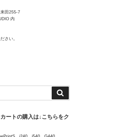
田255-7
UDIO 内
ください。
検
索
、カートの購入は↓こちらをク
uePrintS
、
i240
、
i540
、
G440
、