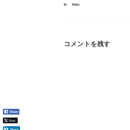
カ
PING
テ
ゴ
リ
ー
コメントを残す
Share
Post
Share