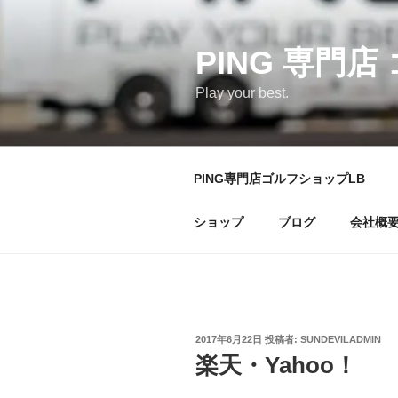
コ
ン
テ
PING 専門店
ン
Play your best.
ツ
へ
ス
キ
PING専門店ゴルフショップLB
ッ
プ
ショップ
ブログ
会社概
投
2017年6月22日
投稿者:
SUNDEVILADMIN
稿
楽天・Yahoo！
日: