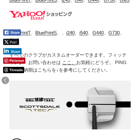
BluePrintT
、
BluePrintS
、、
i240
、
i540
、
G440
、
G730
、
Share
Gle3
Post
Share
すべてのクラブがカスタムオーダーできます。フィッテ
Pinterest
ィング・お問い合わせは
ここ、
お気軽にどうぞ。 PING
製品の納期はこちらを↓を参考にしてください。
Threads