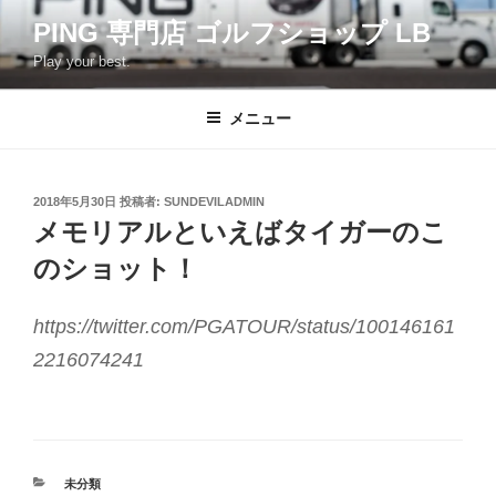
コ
PING 専門店 ゴルフショップ LB
ン
Play your best.
テ
ン
ツ
メニュー
へ
ス
キ
投
2018年5月30日
投稿者:
SUNDEVILADMIN
稿
ッ
メモリアルといえばタイガーのこ
日:
プ
のショット！
https://twitter.com/PGATOUR/status/100146161
2216074241
カ
未分類