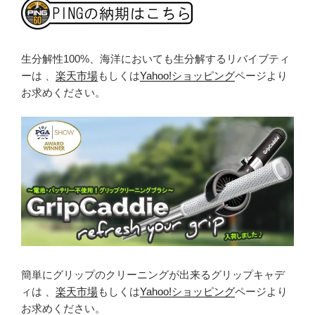
生分解性100%、海洋においても生分解するリバイブティ
ーは 、
楽天市場
もしくは
Yahoo!ショッピング
ページより
お求めください。
簡単にグリップのクリーニングが出来るグリップキャデ
ィは 、
楽天市場
もしくは
Yahoo!ショッピング
ページより
お求めください。