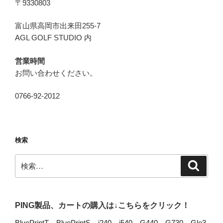
〒9330803
富山県高岡市出来田255-7
AGL GOLF STUDIO 内
営業時間
お問い合わせください。
0766-92-2012
検索
検
検
索
索:
PING製品、カートの購入は↓こちらをクリック！
BluePrintT
、
BluePrintS
、
i240
、
i540
、
G440
、
G730
、
Gle3