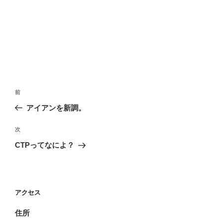
投
前
前
稿
の
アイアンを新調。
ナ
投
ビ
稿
次
次
ゲ
の
CTPってなによ？
投
ー
稿
シ
ョ
アクセス
ン
住所