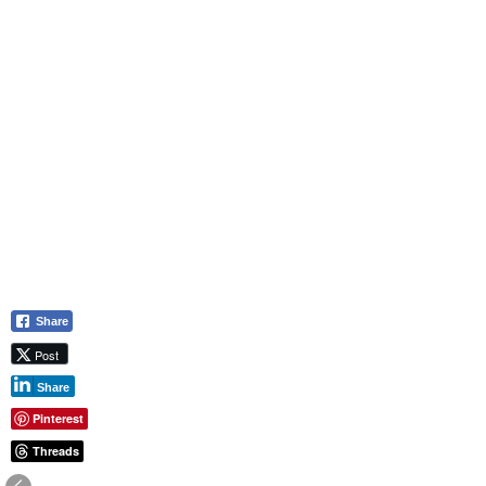
Share
Post
Share
Pinterest
Threads