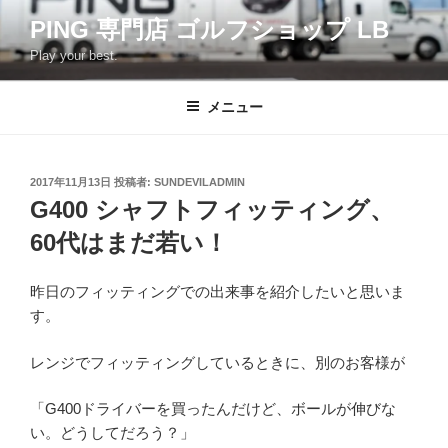
コ
PING 専門店 ゴルフショップ LB
ン
Play your best.
テ
ン
ツ
メニュー
へ
ス
キ
投
2017年11月13日
投稿者:
SUNDEVILADMIN
稿
ッ
G400 シャフトフィッティング、
日:
プ
60代はまだ若い！
昨日のフィッティングでの出来事を紹介したいと思いま
す。
レンジでフィッティングしているときに、別のお客様が
「G400ドライバーを買ったんだけど、ボールが伸びな
い。どうしてだろう？」