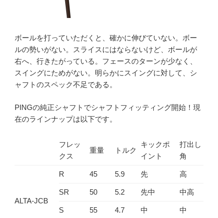
ボールを打っていただくと、確かに伸びていない。ボー
ルの勢いがない。スライスにはならないけど、ボールが
右へ、行きたがっている。フェースのターンが少なく、
スイングにためがない。明らかにスイングに対して、シ
ャフトのスペック不足である。
PINGの純正シャフトでシャフトフィッティング開始！現
在のラインナップは以下です。
フレッ
キックポ
打出し
重量
トルク
クス
イント
角
R
45
5.9
先
高
SR
50
5.2
先中
中高
ALTA-JCB
S
55
4.7
中
中