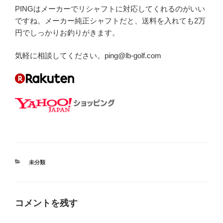
PINGはメーカーでリシャフトに対応してくれるのがいい
ですね。メーカー純正シャフトだと、送料を入れても2万
円でしっかりお釣りがきます。
気軽に相談してください。ping@lb-golf.com
カ
未分類
テ
ゴ
リ
ー
コメントを残す