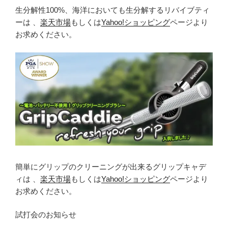
生分解性100%、海洋においても生分解するリバイブティ
ーは 、
楽天市場
もしくは
Yahoo!ショッピング
ページより
お求めください。
簡単にグリップのクリーニングが出来るグリップキャデ
ィは 、
楽天市場
もしくは
Yahoo!ショッピング
ページより
お求めください。
試打会のお知らせ