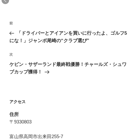
投
前
前
稿
の
「ドライバーとアイアンを買いに行ったよ、ゴルフ5
ナ
投
にな！」ジャンボ尾崎の“クラブ選び”
ビ
稿
ゲ
次
次
の
ー
ケビン・サザーランド最終戦優勝！チャールズ・シュワ
投
シ
ブカップ獲得！
稿
ョ
ン
アクセス
住所
〒9330803
富山県高岡市出来田255-7