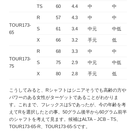
TS
60
4.4
中
中
R
57
4.3
中
中
TOUR173-
S
61
3.4
中元
中低
65
X
66
3.2
手元
低
R
68
3.3
中
中
TOUR173-
S
75
2.9
中元
中低
75
X
80
2.8
手元
低
こうしてみると、Rシャフトはシニアそうでも高齢の方や
パワーのある女性がターゲットであることがわかりま
す。これまで、フレックスはSであったが、今の年齢を考
えてRを選択したとの事。50グラム後半から60グラム前半
のシャフトを考えて見ます。候補はALTA－JCB－TS、
TOUR173-65-R、TOUR173-65-Sです。