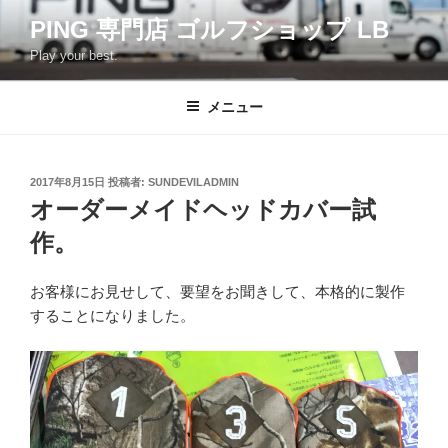
コ
PING 専門店 ゴルフショップ LB
ン
Play your best.
テ
ン
ツ
メニュー
へ
ス
キ
投
2017年8月15日
投稿者:
SUNDEVILADMIN
稿
ッ
オーダーメイドヘッドカバー試
日:
プ
作。
お客様にお見せして、要望をお聞きして、本格的に製作
することになりました。