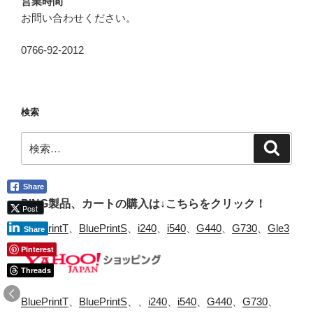
営業時間
お問い合わせください。
0766-92-2012
検索
検
検
索
索:
Share
PING製品、カートの購入は↓こちらをクリック！
Post
BluePrintT
、
BluePrintS
、
i240
、
i540
、
G440
、
G730
、
Gle3
Share
Pinterest
Threads
BluePrintT
、
BluePrintS
、、
i240
、
i540
、
G440
、
G730
、