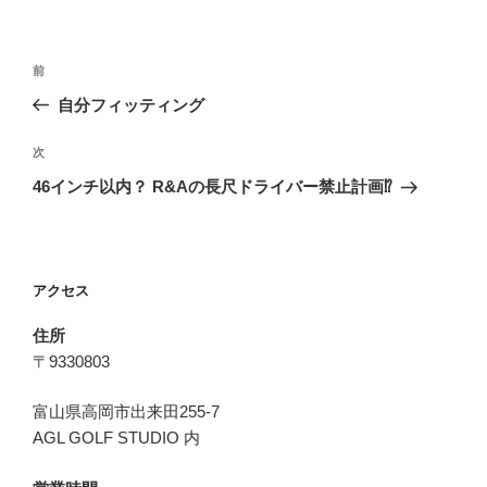
投
前
前
稿
の
自分フィッティング
ナ
投
ビ
稿
次
次
ゲ
の
46インチ以内？ R&Aの長尺ドライバー禁止計画⁉︎
投
ー
稿
シ
ョ
アクセス
ン
住所
〒9330803
富山県高岡市出来田255-7
AGL GOLF STUDIO 内