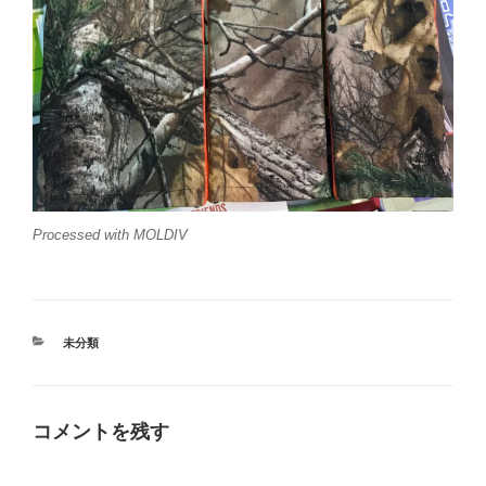
Processed with MOLDIV
カ
未分類
テ
ゴ
リ
ー
コメントを残す