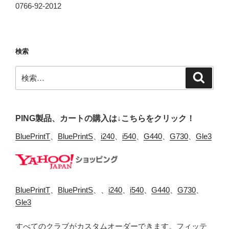
0766-92-2012
検索
検
検
索
索:
PING製品、カートの購入は↓こちらをクリック！
BluePrintT
、
BluePrintS
、
i240
、
i540
、
G440
、
G730
、
Gle3
BluePrintT
、
BluePrintS
、、
i240
、
i540
、
G440
、
G730
、
Gle3
すべてのクラブがカスタムオーダーできます。フィッテ