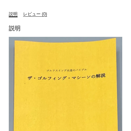
フ
ィ
説明
レビュー (0)
ン
グ
説明
マ
シ
ー
ン
の
解
説
個