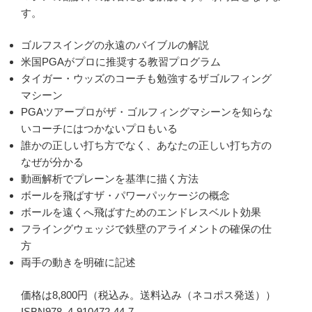
す。
ゴルフスイングの永遠のバイブルの解説
米国PGAがプロに推奨する教習プログラム
タイガー・ウッズのコーチも勉強するザゴルフィング
マシーン
PGAツアープロがザ・ゴルフィングマシーンを知らな
いコーチにはつかないプロもいる
誰かの正しい打ち方でなく、あなたの正しい打ち方の
なぜが分かる
動画解析でプレーンを基準に描く方法
ボールを飛ばすザ・パワーパッケージの概念
ボールを遠くへ飛ばすためのエンドレスベルト効果
フライングウェッジで鉄壁のアライメントの確保の仕
方
両手の動きを明確に記述
価格は8,800円（税込み。送料込み（ネコポス発送））
ISBN978–4-910472-44-7