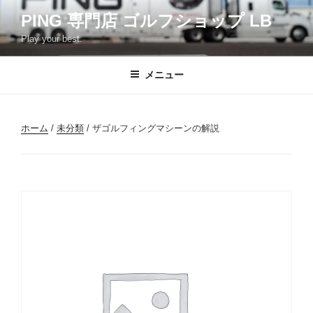
コ
PING 専門店 ゴルフショップ LB
ン
Play your best.
テ
ン
ツ
メニュー
へ
ス
キ
ホーム
/
未分類
/ ザゴルフィングマシーンの解説
ッ
プ