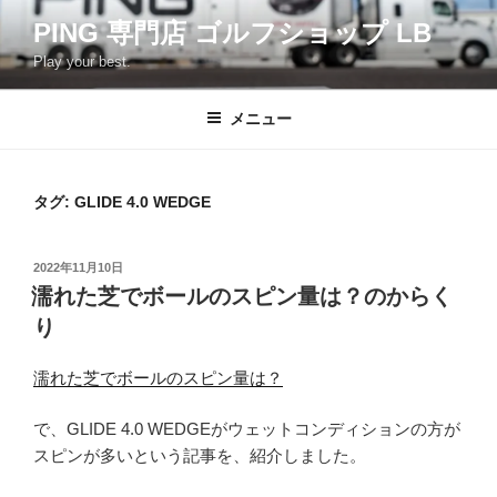
コ
PING 専門店 ゴルフショップ LB
ン
Play your best.
テ
ン
ツ
メニュー
へ
ス
キ
タグ:
GLIDE 4.0 WEDGE
ッ
プ
投
2022年11月10日
稿
濡れた芝でボールのスピン量は？のからく
日:
り
濡れた芝でボールのスピン量は？
で、GLIDE 4.0 WEDGEがウェットコンディションの方が
スピンが多いという記事を、紹介しました。