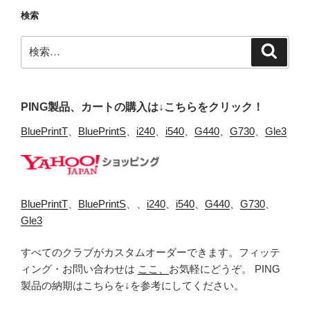
検索
検
検
索
索:
PING製品、カートの購入は↓こちらをクリック！
BluePrintT
、
BluePrintS
、
i240
、
i540
、
G440
、
G730
、
Gle3
BluePrintT
、
BluePrintS
、、
i240
、
i540
、
G440
、
G730
、
Gle3
すべてのクラブがカスタムオーダーできます。フィッテ
ィング・お問い合わせは
ここ、
お気軽にどうぞ。 PING
製品の納期はこちらを↓を参考にしてください。