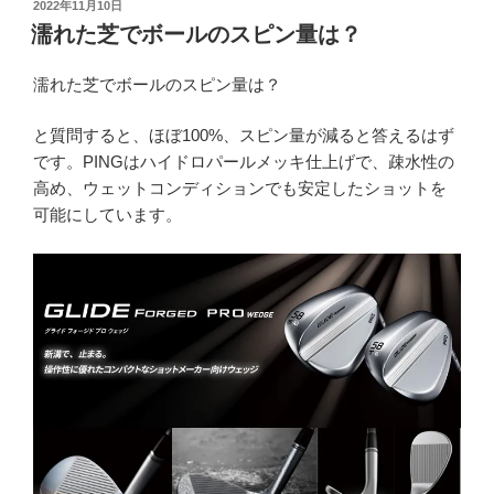
投
2022年11月10日
稿
濡れた芝でボールのスピン量は？
日:
濡れた芝でボールのスピン量は？
と質問すると、ほぼ100%、スピン量が減ると答えるはず
です。PINGはハイドロパールメッキ仕上げで、疎水性の
高め、ウェットコンディションでも安定したショットを
可能にしています。