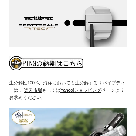
生分解性100%、海洋においても生分解するリバイブティ
ーは 、
楽天市場
もしくは
Yahoo!ショッピング
ページより
お求めください。