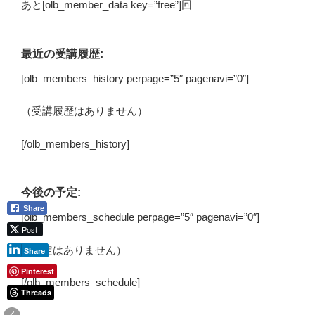
あと[olb_member_data key=”free”]回
最近の受講履歴:
[olb_members_history perpage=”5″ pagenavi=”0″]
（受講履歴はありません）
[/olb_members_history]
今後の予定:
Share
[olb_members_schedule perpage=”5″ pagenavi=”0″]
Post
（予定はありません）
Share
Pinterest
[/olb_members_schedule]
Threads