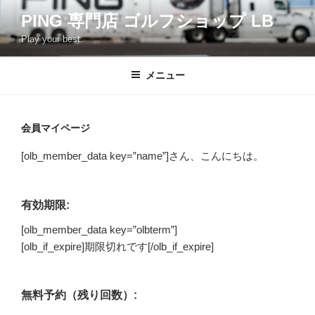
コ
PING 専門店 ゴルフショップ LB
ン
Play your best.
テ
ン
ツ
メニュー
へ
ス
キ
会員マイページ
ッ
[olb_member_data key=”name”]さん、こんにちは。
プ
有効期限:
[olb_member_data key=”olbterm”]
[olb_if_expire]期限切れです[/olb_if_expire]
無料予約（残り回数）: